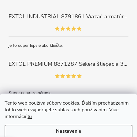
EXTOL INDUSTRIAL 8791861 Viazač armatúr aku Share20V, bez aku, drôt 0,8mm, oko 8-34mm, bezuhlíkový motor
je to super lepšie ako kliešte.
EXTOL PREMIUM 8871287 Sekera štiepacia 3500g, nylónová násada 910mm
Super cena, za náradie.
Tento web používa súbory cookies. Ďalším prechádzaním
tohto webu vyjadrujete súhlas s ich používaním. Viac
Kontakt
informácií
tu
.
Nastavenie