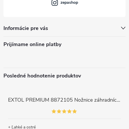
e
v
zepashop
k
y
Informácie pre vás
v
Prijímame online platby
ý
p
i
Posledné hodnotenie produktov
s
u
EXTOL PREMIUM 8872105 Nožnice záhradnícke dlhé úzke, 200mm, max. prestrih Ø6mm
+ Ľahké a ostré