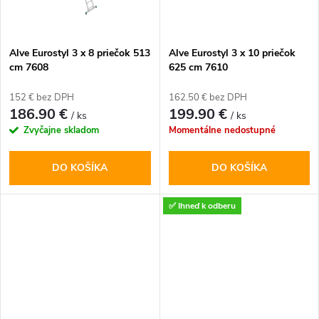
o
o
v
Alve Eurostyl 3 x 8 priečok 513
Alve Eurostyl 3 x 10 priečok
v
cm 7608
625 cm 7610
152 € bez DPH
162.50 € bez DPH
186.90 €
199.90 €
/ ks
/ ks
Zvyčajne skladom
Momentálne nedostupné
DO KOŠÍKA
DO KOŠÍKA
✅ Ihneď k odberu