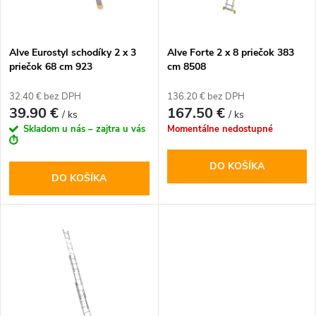
i
i
s
e
Alve Eurostyl schodíky 2 x 3
Alve Forte 2 x 8 priečok 383
priečok 68 cm 923
cm 8508
p
p
32.40 € bez DPH
136.20 € bez DPH
r
39.90 €
167.50 €
/ ks
/ ks
r
Skladom u nás – zajtra u vás
Momentálne nedostupné
o
⏱️
o
DO KOŠÍKA
d
DO KOŠÍKA
d
u
u
k
k
t
t