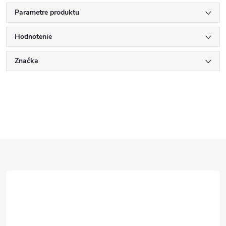
Parametre produktu
Hodnotenie
Značka
Z
á
p