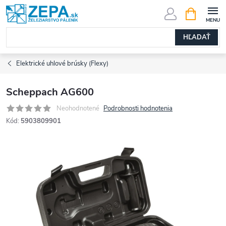
Prejsť
NÁKUPN
KOŠÍK
na
obsah
HĽADAŤ
Elektrické uhlové brúsky (Flexy)
Scheppach AG600
Neohodnotené
Podrobnosti hodnotenia
Kód:
5903809901