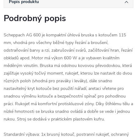
Popis produktu
Podrobný popis
Scheppach AG 600 je kompaktní úhlová bruska s kotoučem 115
mm, vhodná pro všechny běžné typy řezání a broušení,
odstraňování barvy a rzi, zabrušování svárů, začišťování hran, řezání
obkladů apod. Motor má výkon 600 W a je vybaven kvalitním
měděným vinutím. Bruska má odolnou kovovou převodovkou, která
zajišťuje vysoký točivý moment, rukojeť, kterou lze nastavit do dvou
různých poloh (vhodná pro praváky i leváky), dále snadno
nastavitelný kryt kotouče bez použití nářadí, aretaci vřetene pro
snadnou výměnu kotouče a bezpečnostní spínač pro pohodlnou
práci. Rukojeť má komfortní protiskluzové zóny. Díky štíhlému tělu a
nízké hmotnosti se bruska snadno ovládá a dobře se vede i jednou
rukou. Stroj se dodává v praktickém plastovém kufru.
Standardní výbava: 1x brusný kotouč, postranní rukojeť, ochranný