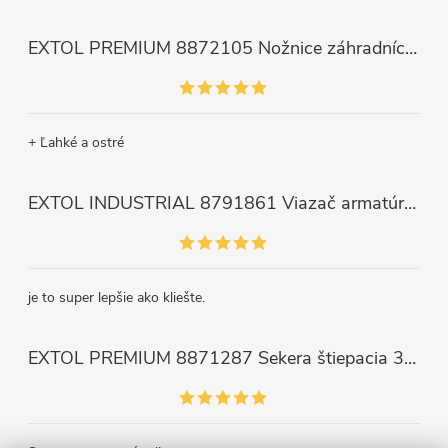
EXTOL PREMIUM 8872105 Nožnice záhradnícke dlhé úzke, 200mm, max. prestrih Ø6mm
+ Ľahké a ostré
EXTOL INDUSTRIAL 8791861 Viazač armatúr aku Share20V, bez aku, drôt 0,8mm, oko 8-34mm, bezuhlíkový motor
je to super lepšie ako kliešte.
EXTOL PREMIUM 8871287 Sekera štiepacia 3500g, nylónová násada 910mm