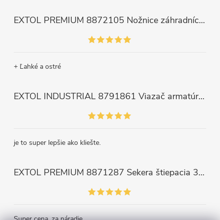
EXTOL PREMIUM 8872105 Nožnice záhradnícke dlhé úzke, 200mm, max. prestrih Ø6mm
+ Ľahké a ostré
EXTOL INDUSTRIAL 8791861 Viazač armatúr aku Share20V, bez aku, drôt 0,8mm, oko 8-34mm, bezuhlíkový motor
je to super lepšie ako kliešte.
EXTOL PREMIUM 8871287 Sekera štiepacia 3500g, nylónová násada 910mm
Super cena, za náradie.