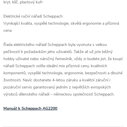
kryt, klíč, plastový kufr
Elektrické ruční nářadí Scheppach
Vynikající kvalita, vyspělé technologie, skvělá ergonomie a příznivá
cena
Řada elektrického nářadí Scheppach byla vyvinuta s velkou
pečlivostí k požadavkům jeho uživatelů. Takže ať už jste běžný
hobby uživatel nebo náročný řemeslník, vždy si budete jist, že koupí
nářadí Scheppach volíte ideální mix příznivé ceny, kvalitních
komponentů, vyspělé technologie, ergonomie, bezpečnosti a dlouhé
životnosti. Navíc dostanete 4-letou záruku a kvalitní záruční i
pozáruční servis garantovaný jedním z největších evropských
výrobců dílenského nářadí – německou společností Scheppach.
Manuál k Scheppach AG2200