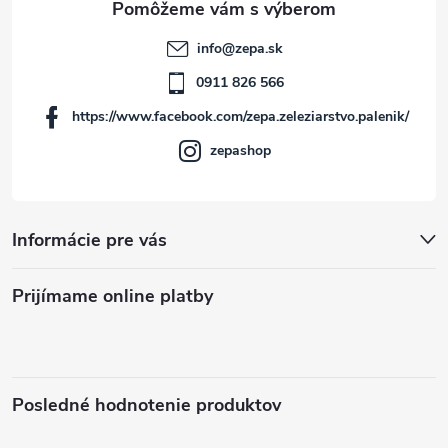
t
info
@
zepa.sk
i
0911 826 566
https://www.facebook.com/zepa.zeleziarstvo.palenik/
e
zepashop
Informácie pre vás
Prijímame online platby
Posledné hodnotenie produktov