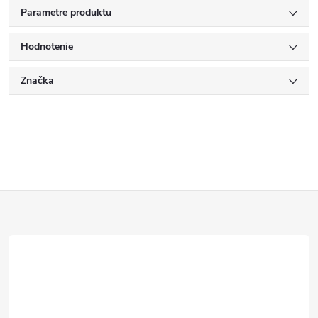
Parametre produktu
Hodnotenie
Značka
Z
á
p
ä