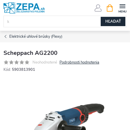
Prejsť
NÁKUPN
KOŠÍK
na
obsah
HĽADAŤ
Elektrické uhlové brúsky (Flexy)
Scheppach AG2200
Neohodnotené
Podrobnosti hodnotenia
Kód:
5903813901