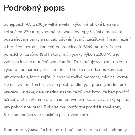
Podrobný popis
Scheppach AG 2200 je velká a velmi výkonná úhlová bruska s
kotoučem 230 mm, vhodná pro všechny typy řezání a broušení,
odstraňování barvy a rzi, zabrušování svárů, začišťování hran, řezání
a broušení betonu, kamenů nebo obkladů. Silný motor s funkcí
pomalého rozběhu (Soft Start) má vysoký výkon 2200 W a je
vybaven kvalitním měděným vinutím. To zaručuje vysokou rezervu
výkonu i při náročných činnostech. Bruska má odolnou kovovou
převodovkou, která zajišťuje vysoký točivý moment, rukojeť, kterou
lze nastavit do třech různých poloh podle typu práce (vhodná pro
praváky i leváky), dále snadno nastavitelný kryt kotouče bez použití
nářadí, aretaci vřetene pro snadnou výměnu kotouče a velký spínač
pro pohodlnou práci. Rukojeť má komfortní protiskluzové zóny.
Stroj se dodává v praktickém plastovém kufru.
Standardní výbava: 1x brusný kotouč, postranní rukojeť, ochranný