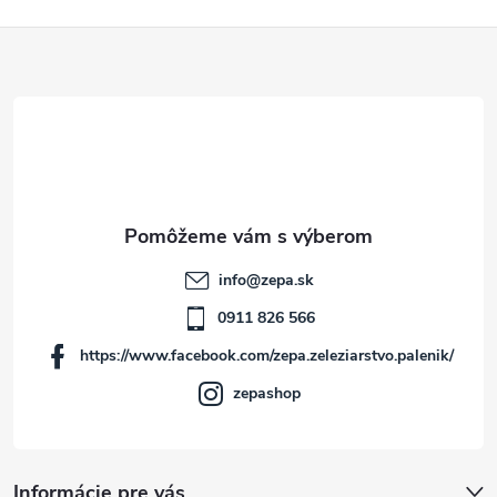
Z
á
p
ä
t
info
@
zepa.sk
i
0911 826 566
https://www.facebook.com/zepa.zeleziarstvo.palenik/
e
zepashop
Informácie pre vás