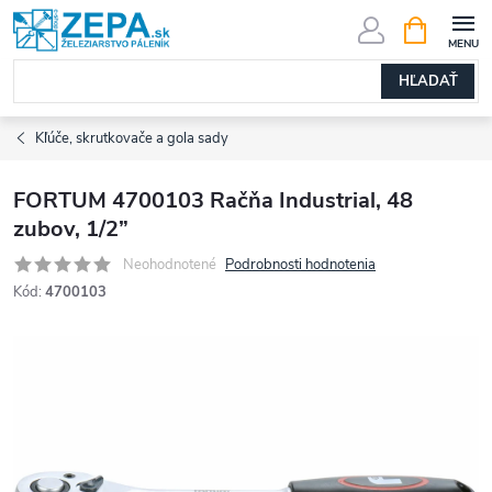
Prejsť
NÁKUPN
KOŠÍK
na
obsah
HĽADAŤ
Kľúče, skrutkovače a gola sady
FORTUM 4700103 Račňa Industrial, 48
zubov, 1/2”
Neohodnotené
Podrobnosti hodnotenia
Kód:
4700103