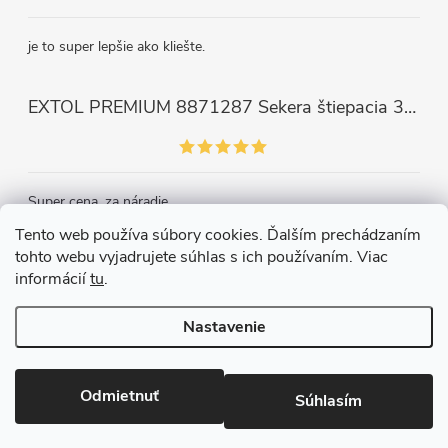
je to super lepšie ako kliešte.
EXTOL PREMIUM 8871287 Sekera štiepacia 3500g, nylónová násada 910mm
Super cena, za náradie.
Tento web používa súbory cookies. Ďalším prechádzaním
tohto webu vyjadrujete súhlas s ich používaním. Viac
Kontakt
informácií
tu
.
Nastavenie
Copyright 2026
Železiarstvo Páleník, s.r.o.
. Všetky práva vyhradené.
Upraviť nastavenie cookies
Odmietnuť
Súhlasím
Vytvoril Shoptet