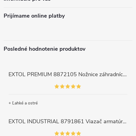
Prijímame online platby
Posledné hodnotenie produktov
EXTOL PREMIUM 8872105 Nožnice záhradnícke dlhé úzke, 200mm, max. prestrih Ø6mm
+ Ľahké a ostré
EXTOL INDUSTRIAL 8791861 Viazač armatúr aku Share20V, bez aku, drôt 0,8mm, oko 8-34mm, bezuhlíkový motor