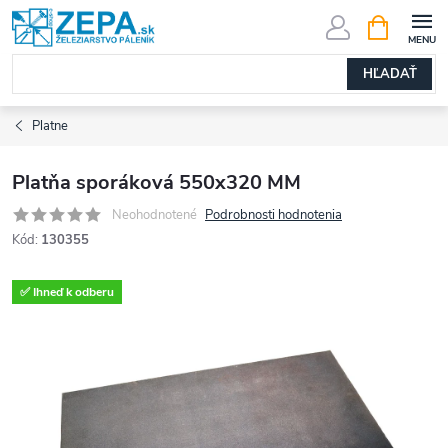
Prejsť
NÁKUPN
KOŠÍK
na
obsah
HĽADAŤ
Platne
Platňa sporáková 550x320 MM
Neohodnotené
Podrobnosti hodnotenia
Kód:
130355
✅ Ihneď k odberu