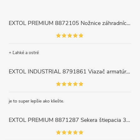
EXTOL PREMIUM 8872105 Nožnice záhradnícke dlhé úzke, 200mm, max. prestrih Ø6mm
+ Ľahké a ostré
EXTOL INDUSTRIAL 8791861 Viazač armatúr aku Share20V, bez aku, drôt 0,8mm, oko 8-34mm, bezuhlíkový motor
je to super lepšie ako kliešte.
EXTOL PREMIUM 8871287 Sekera štiepacia 3500g, nylónová násada 910mm