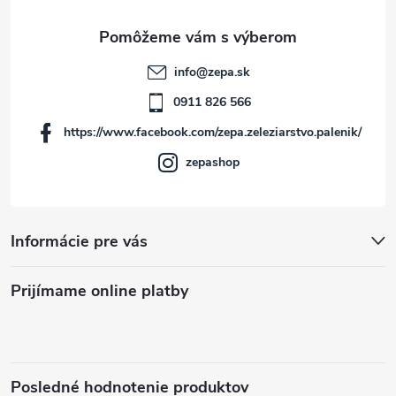
ä
t
info
@
zepa.sk
i
0911 826 566
https://www.facebook.com/zepa.zeleziarstvo.palenik/
e
zepashop
Informácie pre vás
Prijímame online platby
Posledné hodnotenie produktov