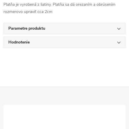
Platňa je vyrobená z liatiny. Platňa sa dá orezaním a obrúsením
rozmerovo upraviť cca 2cm
Parametre produktu
Hodnotenie
Z
á
p