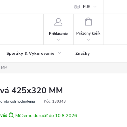
 údajov
Ako reklamovať tovar
Reklamačný formulár
EUR
Vrátenie 
NÁKUPNÝ
KOŠÍK
Prázdny košík
Prihlásenie
Sporáky & Vykurovanie
Značky
0 MM
ová 425x320 MM
drobnosti hodnotenia
Kód:
130343
 vás ⏱️
10.8.2026