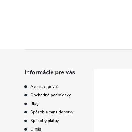
Z
á
Informácie pre vás
p
Ako nakupovať
Obchodné podmienky
ä
Blog
t
Spôsob a cena dopravy
Spôsoby platby
i
O nás