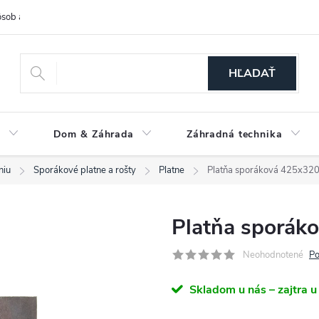
sob a cena dopravy
Spôsoby platby
O nás
Ochrana osobných
HĽADAŤ
a
Dom & Záhrada
Záhradná technika
niu
Sporákové platne a rošty
Platne
Platňa sporáková 425x32
Platňa sporák
Neohodnotené
Po
Skladom u nás – zajtra u