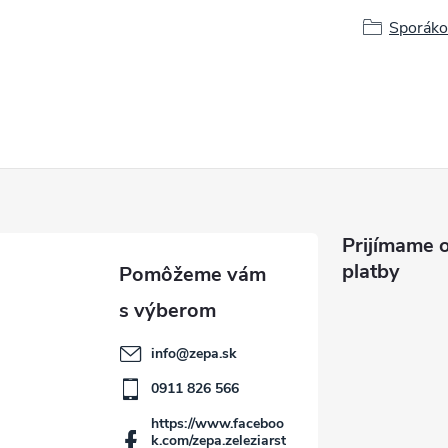
Sporáko
Prijímame o
platby
info
@
zepa.sk
0911 826 566
https://www.faceboo
k.com/zepa.zeleziarst