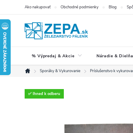
Prejsť
Ako nakupovať
Obchodné podmienky
Blog
Spô
na
obsah
% Výpredaj & Akcie
Náradie & Dielň
Sporáky & Vykurovanie
Príslušenstvo k vykurova
Domov
✅ Ihneď k odberu