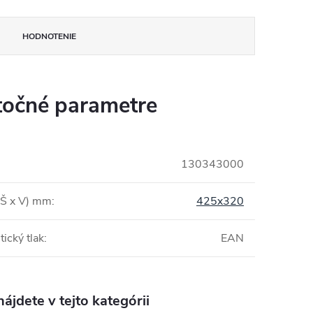
HODNOTENIE
očné parametre
130343000
(Š x V) mm
:
425x320
tický tlak
:
EAN
ájdete v tejto kategórii