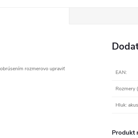
Dodat
 a obrúsením rozmerovo upraviť
EAN
:
Rozmery 
Hluk: akus
Produkt n