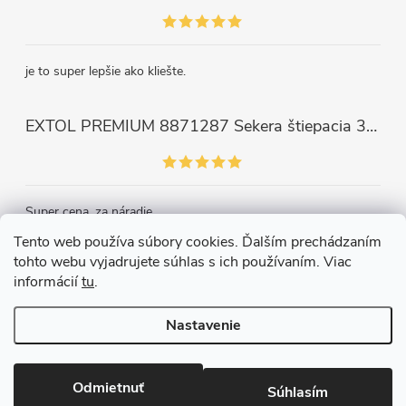
je to super lepšie ako kliešte.
EXTOL PREMIUM 8871287 Sekera štiepacia 3500g, nylónová násada 910mm
Super cena, za náradie.
Tento web používa súbory cookies. Ďalším prechádzaním
tohto webu vyjadrujete súhlas s ich používaním. Viac
Kontakt
informácií
tu
.
Nastavenie
Copyright 2026
Železiarstvo Páleník, s.r.o.
. Všetky práva vyhradené.
Upraviť nastavenie cookies
Odmietnuť
Súhlasím
Vytvoril Shoptet