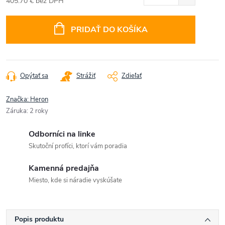
405.70 € bez DPH
Jednotková
cena:
PRIDAŤ DO KOŠÍKA
Opýtať sa
Strážiť
Zdieľať
Značka:
Heron
Záruka
:
2 roky
Odborníci na linke
Skutoční profíci, ktorí vám poradia
Kamenná predajňa
Miesto, kde si náradie vyskúšate
Popis produktu