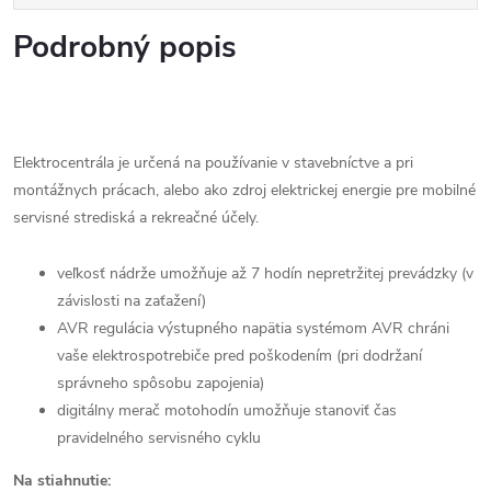
Podrobný popis
Elektrocentrála je určená na používanie v stavebníctve a pri
montážnych prácach, alebo ako zdroj elektrickej energie pre mobilné
servisné strediská a rekreačné účely.
veľkosť nádrže umožňuje až 7 hodín nepretržitej prevádzky (v
závislosti na zaťažení)
AVR regulácia výstupného napätia systémom AVR chráni
vaše elektrospotrebiče pred poškodením (pri dodržaní
správneho spôsobu zapojenia)
digitálny merač motohodín umožňuje stanoviť čas
pravidelného servisného cyklu
Na stiahnutie: