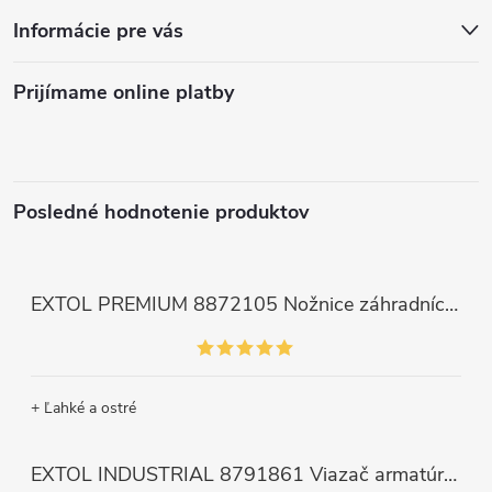
Informácie pre vás
Prijímame online platby
Posledné hodnotenie produktov
EXTOL PREMIUM 8872105 Nožnice záhradnícke dlhé úzke, 200mm, max. prestrih Ø6mm
+ Ľahké a ostré
EXTOL INDUSTRIAL 8791861 Viazač armatúr aku Share20V, bez aku, drôt 0,8mm, oko 8-34mm, bezuhlíkový motor