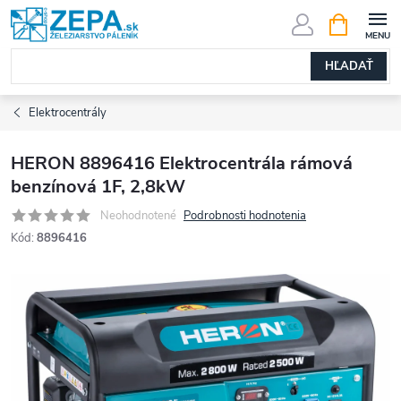
Prejsť
NÁKUPN
KOŠÍK
na
obsah
HĽADAŤ
Elektrocentrály
HERON 8896416 Elektrocentrála rámová
benzínová 1F, 2,8kW
Neohodnotené
Podrobnosti hodnotenia
Kód:
8896416