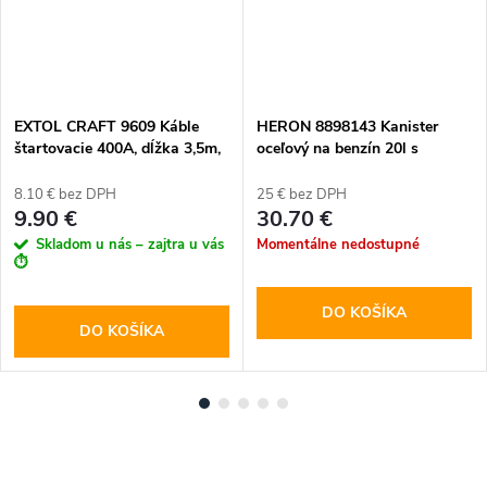
EXTOL CRAFT 9609 Káble
HERON 8898143 Kanister
štartovacie 400A, dĺžka 3,5m,
oceľový na benzín 20l s
2ks
nalievacím hrdlom
8.10 € bez DPH
25 € bez DPH
9.90 €
30.70 €
Skladom u nás – zajtra u vás
Momentálne nedostupné
⏱️
DO KOŠÍKA
DO KOŠÍKA