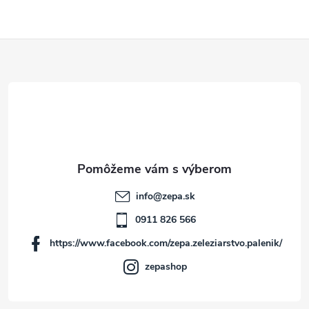
Z
á
p
ä
t
info
@
zepa.sk
i
0911 826 566
https://www.facebook.com/zepa.zeleziarstvo.palenik/
e
zepashop