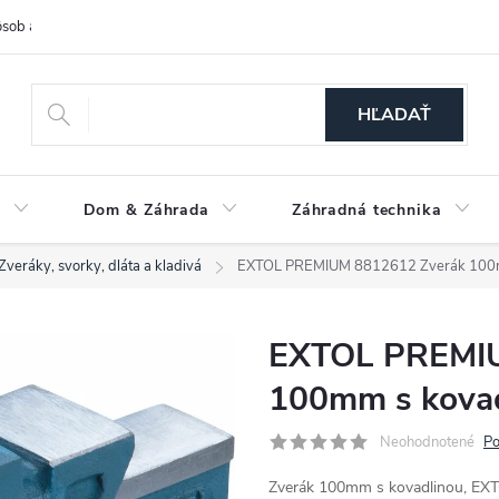
sob a cena dopravy
Spôsoby platby
O nás
Ochrana osobných
HĽADAŤ
a
Dom & Záhrada
Záhradná technika
Zveráky, svorky, dláta a kladivá
EXTOL PREMIUM 8812612 Zverák 100m
EXTOL PREMIU
100mm s kova
Neohodnotené
Po
Zverák 100mm s kovadlinou, E