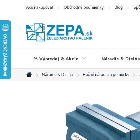
Prejsť
Ako nakupovať
Obchodné podmienky
Blog
Spô
na
obsah
% Výpredaj & Akcie
Náradie & Dielň
Náradie & Dielňa
Ručné náradie a pomôcky
Domov