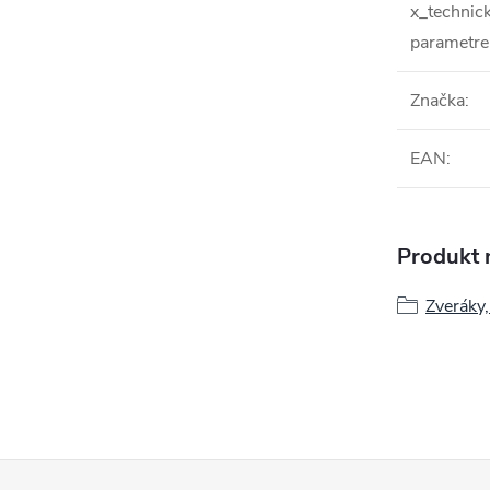
x_technic
parametre
Značka
:
EAN
:
Produkt n
Zveráky,