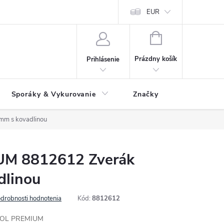
 údajov
Ako reklamovať tovar
Reklamačný formulár
EUR
Vrátenie 
NÁKUPNÝ
KOŠÍK
Prázdny košík
Prihlásenie
Sporáky & Vykurovanie
Značky
m s kovadlinou
M 8812612 Zverák
dlinou
drobnosti hodnotenia
Kód:
8812612
XTOL PREMIUM