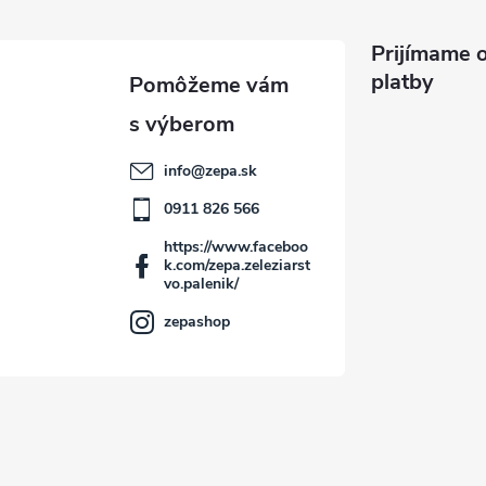
Prijímame o
platby
info
@
zepa.sk
0911 826 566
https://www.faceboo
k.com/zepa.zeleziarst
vo.palenik/
zepashop