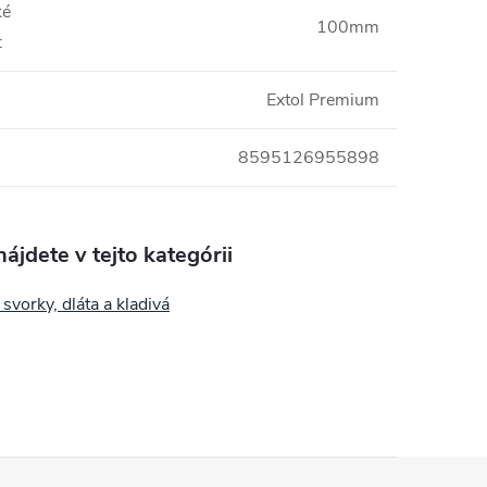
ké
100mm
:
Extol Premium
8595126955898
ájdete v tejto kategórii
 svorky, dláta a kladivá