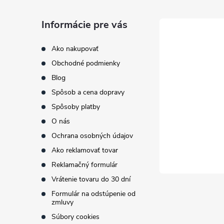
á
Informácie pre vás
p
Ako nakupovať
Obchodné podmienky
ä
Blog
t
Spôsob a cena dopravy
Spôsoby platby
i
O nás
Ochrana osobných údajov
e
Ako reklamovať tovar
Reklamačný formulár
Vrátenie tovaru do 30 dní
Formulár na odstúpenie od
zmluvy
Súbory cookies