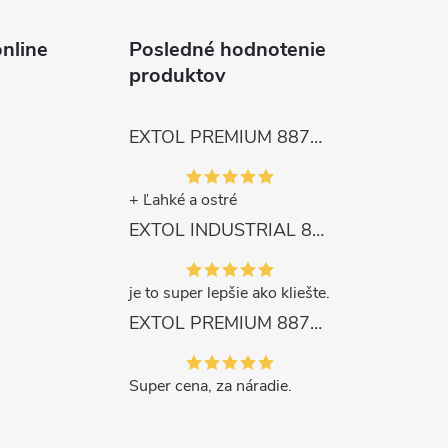
nline
Posledné hodnotenie
produktov
EXTOL PREMIUM 8872105 Nožnice záhradnícke dlhé úzke, 200mm, max. prestrih Ø6mm
+ Ľahké a ostré
EXTOL INDUSTRIAL 8791861 Viazač armatúr aku Share20V, bez aku, drôt 0,8mm, oko 8-34mm, bezuhlíkový motor
je to super lepšie ako kliešte.
EXTOL PREMIUM 8871287 Sekera štiepacia 3500g, nylónová násada 910mm
Super cena, za náradie.