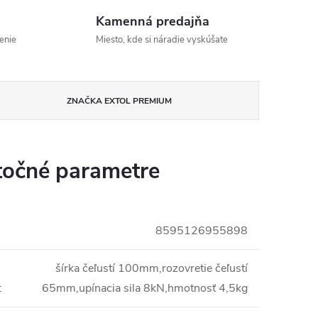
Kamenná predajňa
enie
Miesto, kde si náradie vyskúšate
ZNAČKA
EXTOL PREMIUM
očné parametre
8595126955898
i
šírka čeľustí 100mm,rozovretie čeľustí
:
65mm,upínacia sila 8kN,hmotnosť 4,5kg