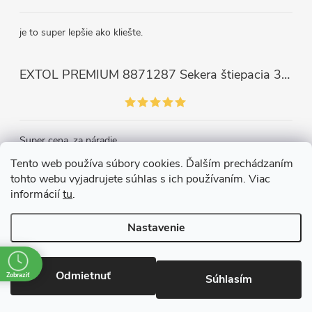
je to super lepšie ako kliešte.
EXTOL PREMIUM 8871287 Sekera štiepacia 3500g, nylónová násada 910mm
Super cena, za náradie.
Tento web používa súbory cookies. Ďalším prechádzaním
tohto webu vyjadrujete súhlas s ich používaním. Viac
Kontakt
informácií
tu
.
Nastavenie
Copyright 2026
Železiarstvo Páleník, s.r.o.
. Všetky práva vyhradené.
Upraviť nastavenie cookies
Odmietnuť
Zobraziť
Súhlasím
Vytvoril Shoptet