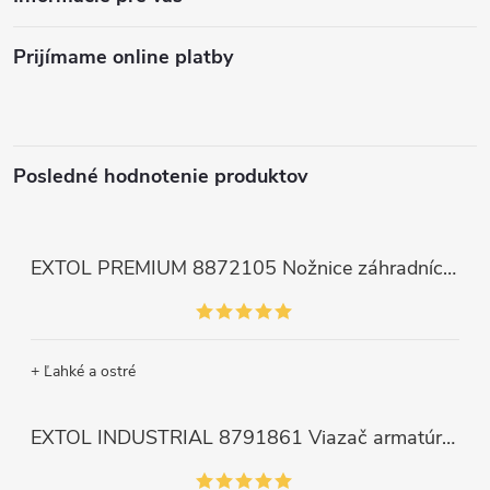
Prijímame online platby
Posledné hodnotenie produktov
EXTOL PREMIUM 8872105 Nožnice záhradnícke dlhé úzke, 200mm, max. prestrih Ø6mm
+ Ľahké a ostré
EXTOL INDUSTRIAL 8791861 Viazač armatúr aku Share20V, bez aku, drôt 0,8mm, oko 8-34mm, bezuhlíkový motor