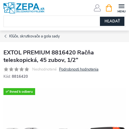
Prejsť
NÁKUPN
KOŠÍK
na
obsah
HĽADAŤ
Kľúče, skrutkovače a gola sady
EXTOL PREMIUM 8816420 Račňa
teleskopická, 45 zubov, 1/2”
Neohodnotené
Podrobnosti hodnotenia
Kód:
8816420
✅ Ihneď k odberu