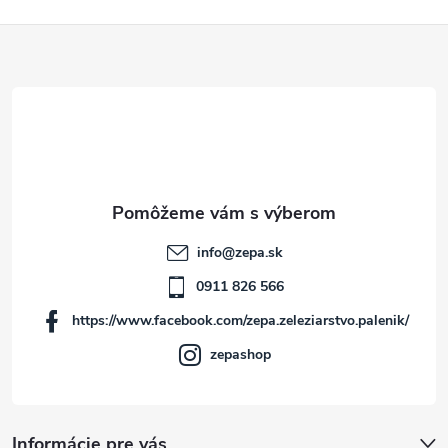
Z
á
p
ä
t
info
@
zepa.sk
i
0911 826 566
https://www.facebook.com/zepa.zeleziarstvo.palenik/
e
zepashop
Informácie pre vás