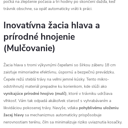
počká na zlepšenie počasia a tri hodiny po skončení dažďa, keď
trávnik obschne, sa opäť automaticky vráti k práci.
Inovatívna žacia hlava a
prírodné hnojenie
(Mulčovanie)
Žacia hlava s tromi výkyvnými čepeľami so šírkou záberu 18 cm
zaisťuje mimoriadne efektívnu, úspornú a bezpečnú prevádzku.
Čepele režú steblá trávy na veľmi jemné kúsky. Tento mikro-
odstrihnutý materiál prepadne ku korienkom, kde slúži ako
vynikajúce prírodné hnojivo (mulč)
, ktoré v trávniku udržiava
vlhkosť. Vám tak odpadá akákoľvek starosť s vyhrabávaním a
likvidáciou pokosenej trávy. Navyše, vďaka
pohyblivému uloženiu
žacej hlavy
sa mechanizmus automaticky prispôsobuje
nerovnostiam terénu, čím sa minimalizuje riziko uviaznutia kosačky.