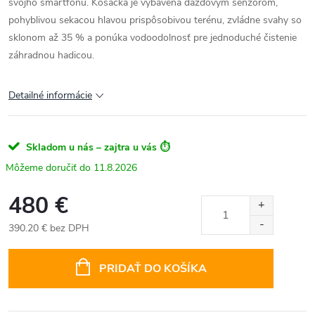
svojho smartfónu. Kosačka je vybavená dažďovým senzorom,
pohyblivou sekacou hlavou prispôsobivou terénu, zvládne svahy so
sklonom až 35 % a ponúka vodoodolnosť pre jednoduché čistenie
záhradnou hadicou.
Detailné informácie
Skladom u nás – zajtra u vás ⏱️
11.8.2026
480 €
390.20 € bez DPH
Jednotková
cena:
PRIDAŤ DO KOŠÍKA