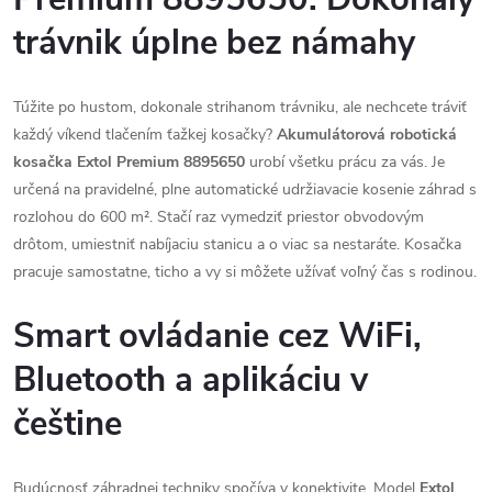
trávnik úplne bez námahy
Túžite po hustom, dokonale strihanom trávniku, ale nechcete tráviť
každý víkend tlačením ťažkej kosačky?
Akumulátorová robotická
kosačka Extol Premium 8895650
urobí všetku prácu za vás. Je
určená na pravidelné, plne automatické udržiavacie kosenie záhrad s
rozlohou do 600 m². Stačí raz vymedziť priestor obvodovým
drôtom, umiestniť nabíjaciu stanicu a o viac sa nestaráte. Kosačka
pracuje samostatne, ticho a vy si môžete užívať voľný čas s rodinou.
Smart ovládanie cez WiFi,
Bluetooth a aplikáciu v
češtine
Budúcnosť záhradnej techniky spočíva v konektivite. Model
Extol