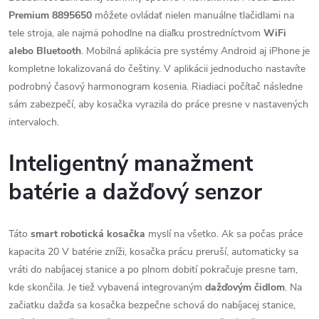
Premium 8895650
môžete ovládať nielen manuálne tlačidlami na
tele stroja, ale najmä pohodlne na diaľku prostredníctvom
WiFi
alebo Bluetooth
. Mobilná aplikácia pre systémy Android aj iPhone je
kompletne lokalizovaná do češtiny. V aplikácii jednoducho nastavíte
podrobný časový harmonogram kosenia. Riadiaci počítač následne
sám zabezpečí, aby kosačka vyrazila do práce presne v nastavených
intervaloch.
Inteligentný manažment
batérie a dažďový senzor
Táto
smart robotická kosačka
myslí na všetko. Ak sa počas práce
kapacita 20 V batérie zníži, kosačka prácu preruší, automaticky sa
vráti do nabíjacej stanice a po plnom dobití pokračuje presne tam,
kde skončila. Je tiež vybavená integrovaným
dažďovým čidlom
. Na
začiatku dažďa sa kosačka bezpečne schová do nabíjacej stanice,