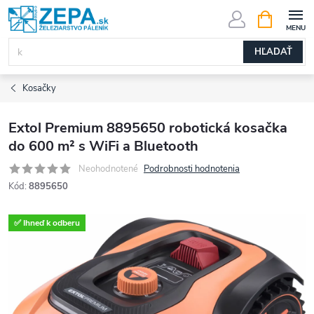
Prejsť
NÁKUPN
KOŠÍK
na
obsah
HĽADAŤ
Kosačky
Extol Premium 8895650 robotická kosačka
do 600 m² s WiFi a Bluetooth
Neohodnotené
Podrobnosti hodnotenia
Kód:
8895650
✅ Ihneď k odberu