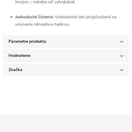
hnojivo – netreba nič vyhrabávať.
Jednoduché čistenie:
Vodoodolné telo prispôsobené na
umývanie záhradnou hadicou.
Parametre produktu
Hodnotenie
Značka
Z