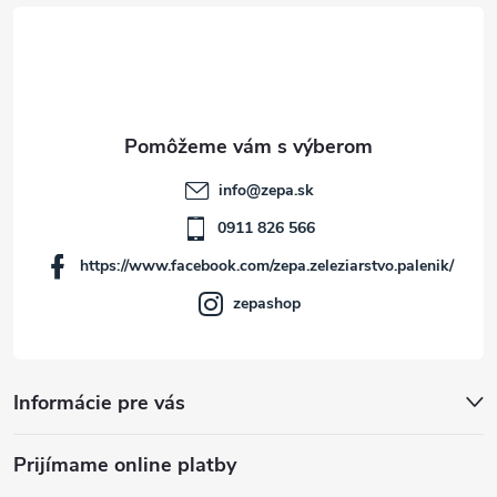
á
p
ä
t
info
@
zepa.sk
i
0911 826 566
https://www.facebook.com/zepa.zeleziarstvo.palenik/
e
zepashop
Informácie pre vás
Prijímame online platby