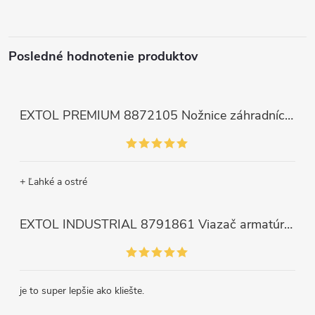
Posledné hodnotenie produktov
EXTOL PREMIUM 8872105 Nožnice záhradnícke dlhé úzke, 200mm, max. prestrih Ø6mm
+ Ľahké a ostré
EXTOL INDUSTRIAL 8791861 Viazač armatúr aku Share20V, bez aku, drôt 0,8mm, oko 8-34mm, bezuhlíkový motor
je to super lepšie ako kliešte.