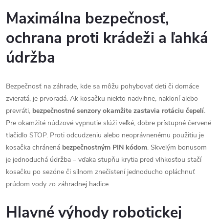
Maximálna bezpečnosť,
ochrana proti krádeži a ľahká
údržba
Bezpečnosť na záhrade, kde sa môžu pohybovať deti či domáce
zvieratá, je prvoradá. Ak kosačku niekto nadvihne, nakloní alebo
prevráti,
bezpečnostné senzory okamžite zastavia rotáciu čepelí
.
Pre okamžité núdzové vypnutie slúži veľké, dobre prístupné červené
tlačidlo STOP. Proti odcudzeniu alebo neoprávnenému použitiu je
kosačka chránená
bezpečnostným PIN kódom
. Skvelým bonusom
je jednoduchá údržba – vďaka stupňu krytia pred vlhkosťou stačí
kosačku po sezóne či silnom znečistení jednoducho opláchnuť
prúdom vody zo záhradnej hadice.
Hlavné výhody robotickej