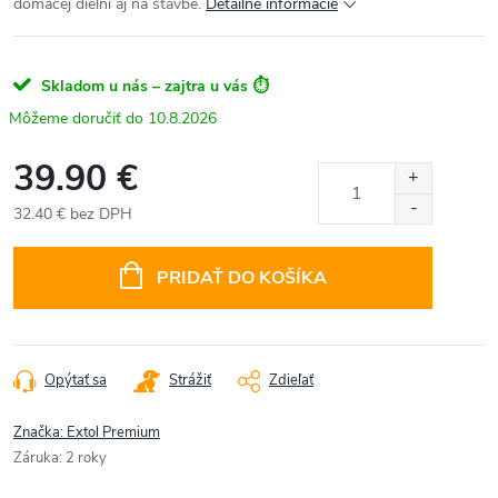
domácej dielni aj na stavbe.
Detailné informácie
Skladom u nás – zajtra u vás ⏱️
10.8.2026
39.90 €
32.40 € bez DPH
Jednotková
cena:
PRIDAŤ DO KOŠÍKA
Opýtať sa
Strážiť
Zdieľať
Značka:
Extol Premium
Záruka
:
2 roky