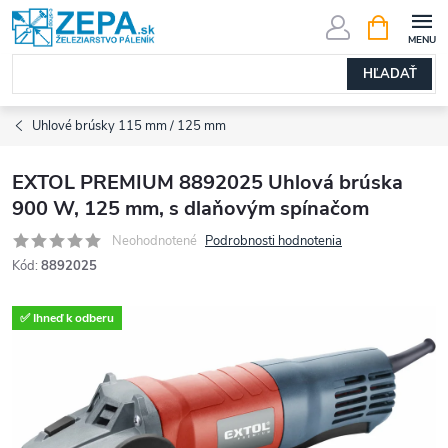
Prejsť
NÁKUPN
KOŠÍK
na
obsah
HĽADAŤ
Uhlové brúsky 115 mm / 125 mm
EXTOL PREMIUM 8892025 Uhlová brúska
900 W, 125 mm, s dlaňovým spínačom
Neohodnotené
Podrobnosti hodnotenia
Kód:
8892025
✅ Ihneď k odberu