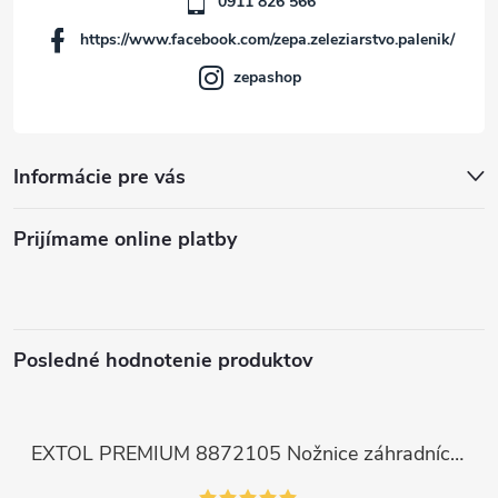
i
0911 826 566
https://www.facebook.com/zepa.zeleziarstvo.palenik/
e
zepashop
Informácie pre vás
Prijímame online platby
Posledné hodnotenie produktov
EXTOL PREMIUM 8872105 Nožnice záhradnícke dlhé úzke, 200mm, max. prestrih Ø6mm