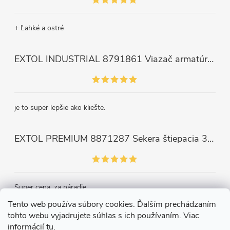
+ Ľahké a ostré
EXTOL INDUSTRIAL 8791861 Viazač armatúr aku Share20V, bez aku, drôt 0,8mm, oko 8-34mm, bezuhlíkový motor
je to super lepšie ako kliešte.
EXTOL PREMIUM 8871287 Sekera štiepacia 3500g, nylónová násada 910mm
Super cena, za náradie.
Tento web používa súbory cookies. Ďalším prechádzaním
tohto webu vyjadrujete súhlas s ich používaním. Viac
Kontakt
informácií
tu
.