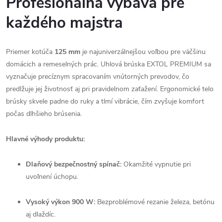
Profesionálna výbava pre
každého majstra
Priemer kotúča
125 mm
je najuniverzálnejšou voľbou pre väčšinu
domácich a remeselných prác. Uhlová brúska EXTOL PREMIUM sa
vyznačuje precíznym spracovaním vnútorných prevodov, čo
predlžuje jej životnosť aj pri pravidelnom zaťažení. Ergonomické telo
brúsky skvele padne do ruky a tlmí vibrácie, čím zvyšuje komfort
počas dlhšieho brúsenia.
Hlavné výhody produktu:
Dlaňový bezpečnostný spínač:
Okamžité vypnutie pri
uvoľnení úchopu.
Vysoký výkon 900 W:
Bezproblémové rezanie železa, betónu
aj dlaždíc.