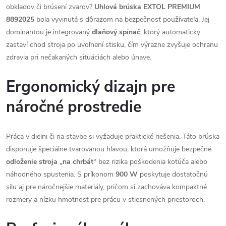
obkladov či brúsení zvarov?
Uhlová brúska EXTOL PREMIUM
8892025
bola vyvinutá s dôrazom na bezpečnosť používateľa. Jej
dominantou je integrovaný
dlaňový spínač
, ktorý automaticky
zastaví chod stroja po uvoľnení stisku, čím výrazne zvyšuje ochranu
zdravia pri nečakaných situáciách alebo únave.
Ergonomický dizajn pre
náročné prostredie
Práca v dielni či na stavbe si vyžaduje praktické riešenia. Táto brúska
disponuje špeciálne tvarovanou hlavou, ktorá umožňuje bezpečné
odloženie stroja „na chrbát“
bez rizika poškodenia kotúča alebo
náhodného spustenia. S príkonom
900 W
poskytuje dostatočnú
silu aj pre náročnejšie materiály, pričom si zachováva kompaktné
rozmery a nízku hmotnosť pre prácu v stiesnených priestoroch.