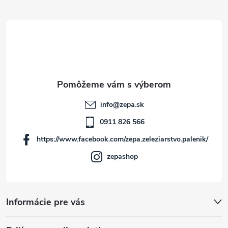
Z
á
p
ä
t
info
@
zepa.sk
i
0911 826 566
https://www.facebook.com/zepa.zeleziarstvo.palenik/
e
zepashop
Informácie pre vás