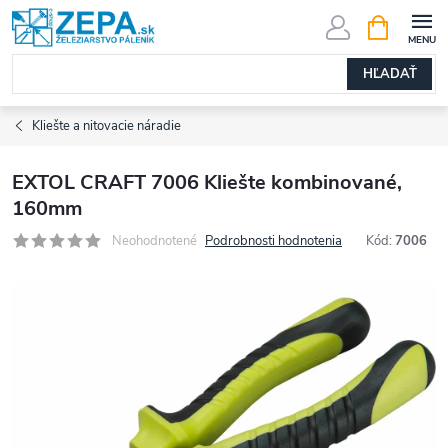
Prejsť
NÁKUPN
KOŠÍK
na
obsah
HĽADAŤ
Kliešte a nitovacie náradie
EXTOL CRAFT 7006 Kliešte kombinované,
160mm
Neohodnotené
Podrobnosti hodnotenia
Kód:
7006