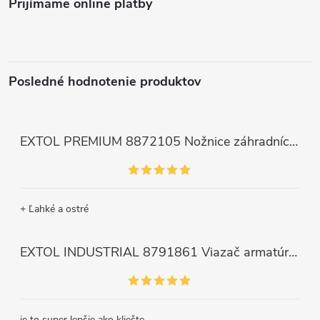
Prijímame online platby
Posledné hodnotenie produktov
EXTOL PREMIUM 8872105 Nožnice záhradnícke dlhé úzke, 200mm, max. prestrih Ø6mm
+ Ľahké a ostré
EXTOL INDUSTRIAL 8791861 Viazač armatúr aku Share20V, bez aku, drôt 0,8mm, oko 8-34mm, bezuhlíkový motor
je to super lepšie ako kliešte.