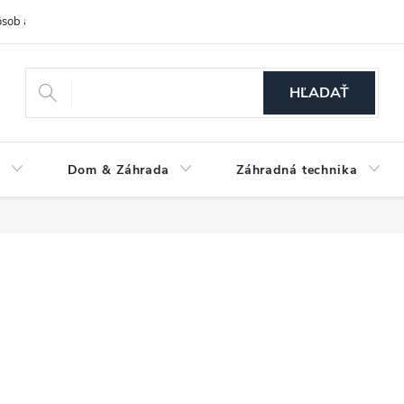
sob a cena dopravy
Spôsoby platby
O nás
Ochrana osobných
HĽADAŤ
a
Dom & Záhrada
Záhradná technika