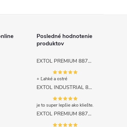
nline
Posledné hodnotenie
produktov
EXTOL PREMIUM 8872105 Nožnice záhradnícke dlhé úzke, 200mm, max. prestrih Ø6mm
+ Ľahké a ostré
EXTOL INDUSTRIAL 8791861 Viazač armatúr aku Share20V, bez aku, drôt 0,8mm, oko 8-34mm, bezuhlíkový motor
je to super lepšie ako kliešte.
EXTOL PREMIUM 8871287 Sekera štiepacia 3500g, nylónová násada 910mm