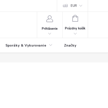
 údajov
Ako reklamovať tovar
Reklamačný formulár
EUR
Vrátenie 
NÁKUPNÝ
KOŠÍK
Prázdny košík
Prihlásenie
Sporáky & Vykurovanie
Značky