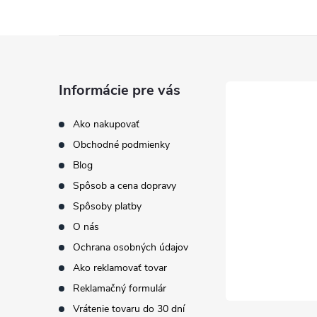
Z
á
Informácie pre vás
p
Ako nakupovať
Obchodné podmienky
ä
Blog
t
Spôsob a cena dopravy
Spôsoby platby
i
O nás
Ochrana osobných údajov
e
Ako reklamovať tovar
Reklamačný formulár
Vrátenie tovaru do 30 dní