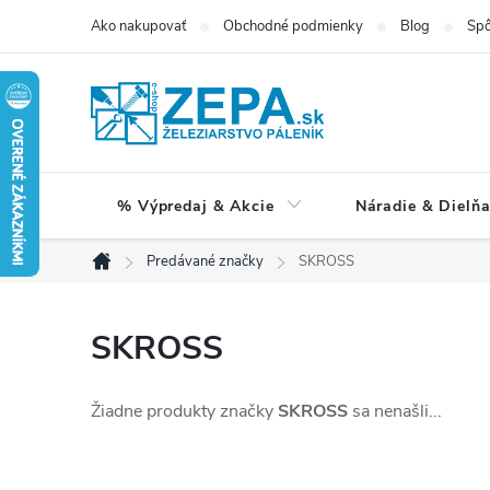
Prejsť
Ako nakupovať
Obchodné podmienky
Blog
Spô
na
obsah
% Výpredaj & Akcie
Náradie & Dielň
Predávané značky
SKROSS
Domov
SKROSS
Žiadne produkty značky
SKROSS
sa nenašli...