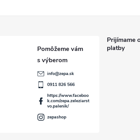
Prijímame o
platby
info
@
zepa.sk
0911 826 566
https://www.faceboo
k.com/zepa.zeleziarst
vo.palenik/
zepashop