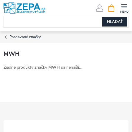
Prejsť
NÁKUPN
KOŠÍK
na
obsah
HĽADAŤ
Predávané značky
MWH
Žiadne produkty značky
MWH
sa nenašli...
Z
á