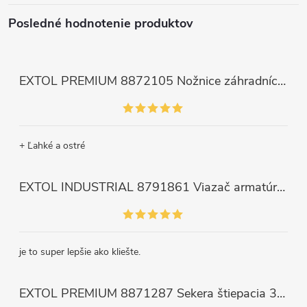
Posledné hodnotenie produktov
EXTOL PREMIUM 8872105 Nožnice záhradnícke dlhé úzke, 200mm, max. prestrih Ø6mm
+ Ľahké a ostré
EXTOL INDUSTRIAL 8791861 Viazač armatúr aku Share20V, bez aku, drôt 0,8mm, oko 8-34mm, bezuhlíkový motor
je to super lepšie ako kliešte.
EXTOL PREMIUM 8871287 Sekera štiepacia 3500g, nylónová násada 910mm