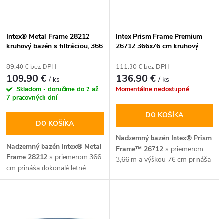
i
i
s
e
Intex® Metal Frame 28212
Intex Prism Frame Premium
kruhový bazén s filtráciou, 366
26712 366x76 cm kruhový
p
x 76 cm
bazén s kartušovou filtráciou
p
89.40 € bez DPH
111.30 € bez DPH
r
109.90 €
136.90 €
/ ks
/ ks
r
Skladom - doručíme do 2 až
Momentálne nedostupné
o
7 pracovných dní
o
DO KOŠÍKA
d
DO KOŠÍKA
d
Nadzemný bazén Intex® Prism
u
Nadzemný bazén Intex® Metal
Frame™ 26712
s priemerom
Frame 28212
s priemerom 366
u
3,66 m a výškou 76 cm prináša
cm prináša dokonalé letné
k
do vašej záhrady prémiovú
osvieženie vďaka mimoriadne
kvalitu a inovatívne technológie.
k
pevnému 3-vrstvovému
Vďaka vylepšenému oceľovému
t
materiálu SUPER-TOUGH® a
rámu s práškovým nástrekom,
t
stabilnej pozinkovanej
materiálu
SUPER-TOUGH®