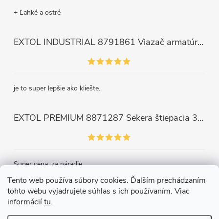
+ Ľahké a ostré
EXTOL INDUSTRIAL 8791861 Viazač armatúr aku Share20V, bez aku, drôt 0,8mm, oko 8-34mm, bezuhlíkový motor
je to super lepšie ako kliešte.
EXTOL PREMIUM 8871287 Sekera štiepacia 3500g, nylónová násada 910mm
Super cena, za náradie.
Tento web používa súbory cookies. Ďalším prechádzaním
tohto webu vyjadrujete súhlas s ich používaním. Viac
Kontakt
informácií
tu
.