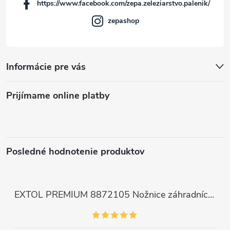
r
https://www.facebook.com/zepa.zeleziarstvo.palenik/
e
v
zepashop
k
y
Informácie pre vás
v
Prijímame online platby
ý
p
i
Posledné hodnotenie produktov
s
u
EXTOL PREMIUM 8872105 Nožnice záhradnícke dlhé úzke, 200mm, max. prestrih Ø6mm