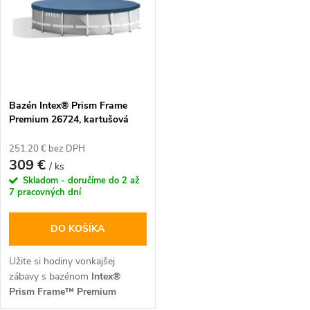
o
konštrukcii. Súčasťou balenia je
odolnému voči prepichnutiu a
o
výkonná kartušová filtrácia s
technológii
Hydro Aeration®
v
technológiou Hydro Aeration®,
ponúka nielen vysokú stabilitu,
ktorá zaisťuje krištáľovo čistú a
v
ale aj krištáľovo čistú a
prevzdušnenú vodu pre
osviežujúcu vodu. Kompletný
bezpečnú rodinnú zábavu.
set s kartušovou filtráciou
Krystal Clear™ zabezpečí
Bazén Intex® Prism Frame
bezstarostné letné kúpanie pre
Premium 26724, kartušová
celú rodinu.
filtrácia, rebrík, krycia plachta,
spodná plachta, 457x107 cm
251.20 € bez DPH
309 €
/ ks
Skladom - doručíme do 2 až
7 pracovných dní
DO KOŠÍKA
Užite si hodiny vonkajšej
zábavy s bazénom
Intex®
Prism Frame™ Premium
26724
s rozmermi
4,57x1,07 m
.