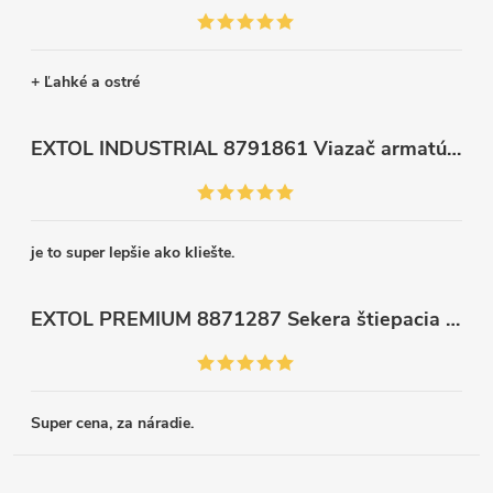
+ Ľahké a ostré
EXTOL INDUSTRIAL 8791861 Viazač armatúr aku Share20V, bez aku, drôt 0,8mm, oko 8-34mm, bezuhlíkový motor
je to super lepšie ako kliešte.
EXTOL PREMIUM 8871287 Sekera štiepacia 3500g, nylónová násada 910mm
Super cena, za náradie.