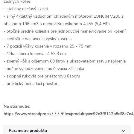
zadných kolies
- stabilný oceľový skelet
- silný 4-taktný vzduchom chladeným motorom LONCIN V200 s
obsahom 196 cm3 s menovitým výkonom 4 kW (5,4 HP)
- otočné predné kolieska pre jednoduché manévrovanie pri kosení
- centrálne nastavenie výšky kosenia
- 7 pozícií výšky kosenia v rozsahu 25 - 75 mm
- šírka záberu kosenia až 53,3 cm
- zberný kôš s objemom 60 litrov s ukazovateľom stavu naplnenia
- bočné vyhadzovanie, mulčovacia záslepka
- sklopná rukoväť pre priestorovú úsporu
- praktický odkladací priestor.
Na stiahnutie:
https://www.strendpro.sk/../../../files/produkty/ec92e3f8112b8df8c7
Parametre produktu