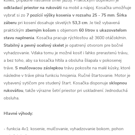
kolies, prípadne nastavíte smer jazdy. Praktickým doplnkom je
odkladací priestor na rukoväti
na mobil a nápoj. Kosačka umožňuje
vybrať si zo
7 pozícií výšky kosenia v rozsahu 25 - 75 mm
.
Šírka
záberu
pri kosení dosahuje skvelých
53,3 cm
. Je tiež vybavená
praktickým
zberným košom
s objemom
60 litrov s ukazovateľom
stavu naplnenia
. Kosačka pracuje rýchlosťou až 3600 otáčok/min.
Stabilný a pevný oceľový skelet
je opatrený otvorom pre bočné
vyhadzovanie. Vďaka tomu je možné kosiť i ľahko prerastenú trávu,
a bez toho, aby sa kosačka hltila a obsluha šliapala v pokosenej
tráve.
S mulčovacou záslepkou
trávu pokosíte na malé kúsky, ktoré
následne v tráve plnia funkciu hnojenia. Ručné štartovanie. Motor je
vybavený sytičom pre studený štart. Kosačka disponuje
sklopnou
rukoväťou
, takže výrazne šetrí priestor pri uskladnení. Jednoduchá
obsluha.
Hlavné výhody:
- funkcia 4v1: kosenie, mulčovanie, vyhadzovanie bokom, pohon