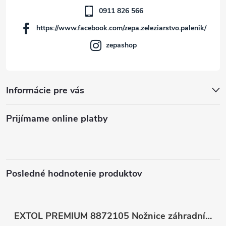
i
0911 826 566
https://www.facebook.com/zepa.zeleziarstvo.palenik/
e
zepashop
Informácie pre vás
Prijímame online platby
Posledné hodnotenie produktov
EXTOL PREMIUM 8872105 Nožnice záhradnícke dlhé úzke, 200mm, max. prestrih Ø6mm