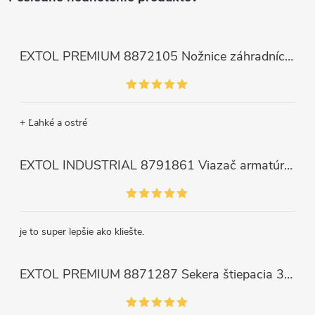
EXTOL PREMIUM 8872105 Nožnice záhradnícke dlhé úzke, 200mm, max. prestrih Ø6mm
+ Ľahké a ostré
EXTOL INDUSTRIAL 8791861 Viazač armatúr aku Share20V, bez aku, drôt 0,8mm, oko 8-34mm, bezuhlíkový motor
je to super lepšie ako kliešte.
EXTOL PREMIUM 8871287 Sekera štiepacia 3500g, nylónová násada 910mm