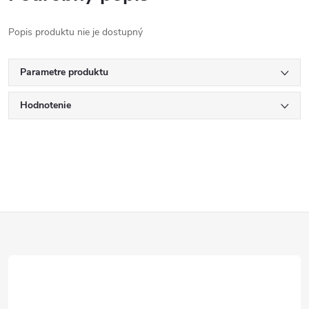
Popis produktu nie je dostupný
Parametre produktu
Hodnotenie
Z
á
p