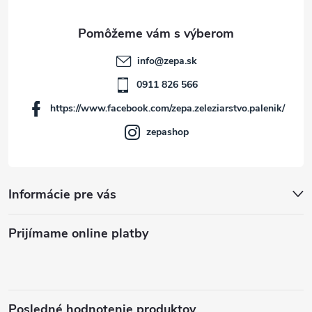
ä
t
info
@
zepa.sk
i
0911 826 566
https://www.facebook.com/zepa.zeleziarstvo.palenik/
e
zepashop
Informácie pre vás
Prijímame online platby
Posledné hodnotenie produktov