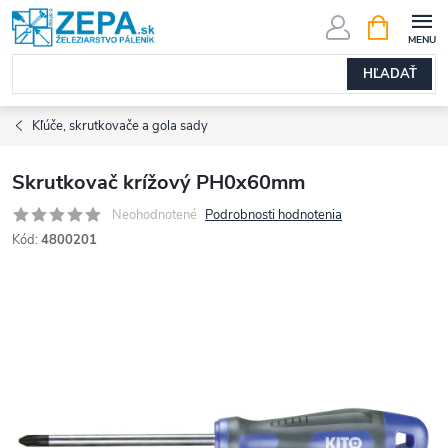
Prejsť
NÁKUPN
KOŠÍK
na
obsah
HĽADAŤ
Kľúče, skrutkovače a gola sady
Skrutkovač krížový PH0x60mm
Neohodnotené
Podrobnosti hodnotenia
Kód:
4800201