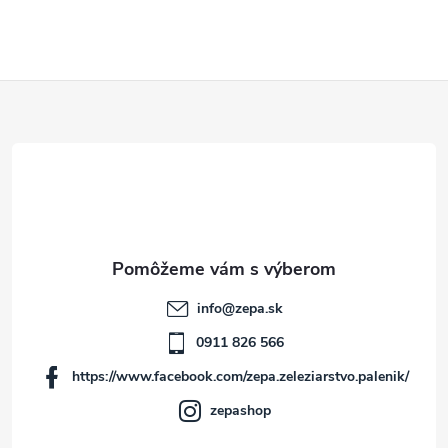
Z
á
p
ä
t
info
@
zepa.sk
i
0911 826 566
https://www.facebook.com/zepa.zeleziarstvo.palenik/
e
zepashop