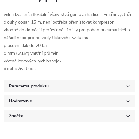
velmi kvalitní a flexibilní vícevrstvá gumová hadice s vnitřní výztuží
dlouhý dosah 15 m, není potřeba přemísťovat kompresor
vhodné do domácí i profesionální dílny pro pohon pneumatického
nářadí nebo pro rozvody tlakového vzduchu
pracovní tlak do 20 bar
8 mm (5/16") vnitřní průměr
včetně kovových rychlospojek
dlouhá životnost
Parametre produktu
Hodnotenie
Značka