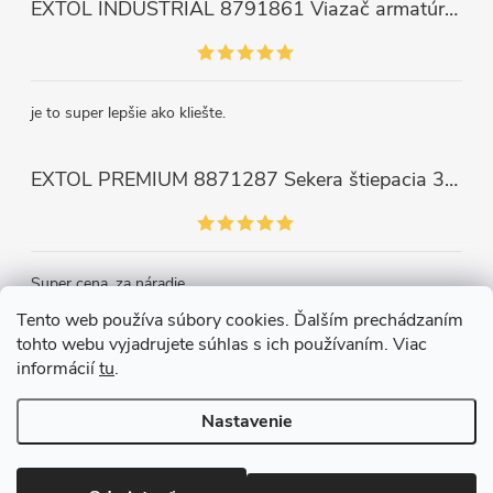
EXTOL INDUSTRIAL 8791861 Viazač armatúr aku Share20V, bez aku, drôt 0,8mm, oko 8-34mm, bezuhlíkový motor
je to super lepšie ako kliešte.
EXTOL PREMIUM 8871287 Sekera štiepacia 3500g, nylónová násada 910mm
Super cena, za náradie.
Tento web používa súbory cookies. Ďalším prechádzaním
tohto webu vyjadrujete súhlas s ich používaním. Viac
Kontakt
informácií
tu
.
Nastavenie
Copyright 2026
Železiarstvo Páleník, s.r.o.
. Všetky práva vyhradené.
Upraviť nastavenie cookies