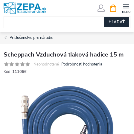
Prejsť
NÁKUPN
KOŠÍK
na
obsah
HĽADAŤ
Príslušenstvo pre náradie
Scheppach Vzduchová tlaková hadice 15 m
Neohodnotené
Podrobnosti hodnotenia
Kód:
111066