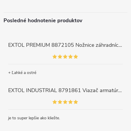
Posledné hodnotenie produktov
EXTOL PREMIUM 8872105 Nožnice záhradnícke dlhé úzke, 200mm, max. prestrih Ø6mm
+ Ľahké a ostré
EXTOL INDUSTRIAL 8791861 Viazač armatúr aku Share20V, bez aku, drôt 0,8mm, oko 8-34mm, bezuhlíkový motor
je to super lepšie ako kliešte.