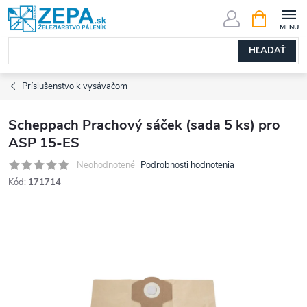
Prejsť
NÁKUPN
KOŠÍK
na
obsah
HĽADAŤ
Príslušenstvo k vysávačom
Scheppach Prachový sáček (sada 5 ks) pro
ASP 15-ES
Neohodnotené
Podrobnosti hodnotenia
Kód:
171714