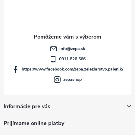
á
p
ä
t
info
@
zepa.sk
i
0911 826 566
https://www.facebook.com/zepa.zeleziarstvo.palenik/
e
zepashop
Informácie pre vás
Prijímame online platby