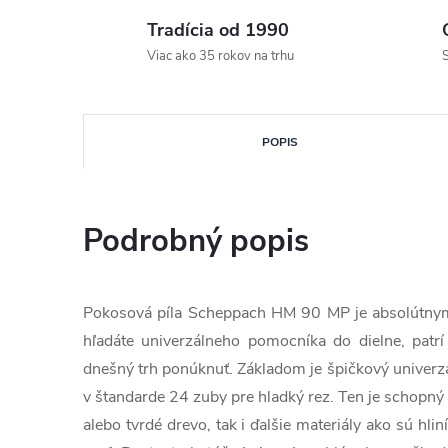
Tradícia od 1990
Viac ako 35 rokov na trhu
S
POPIS
Podrobný popis
Pokosová píla Scheppach HM 90 MP je absolútnym 
hľadáte univerzálneho pomocníka do dielne, patr
dnešný trh ponúknuť. Základom je špičkový univerz
v štandarde 24 zuby pre hladký rez. Ten je schopn
alebo tvrdé drevo, tak i ďalšie materiály ako sú hli