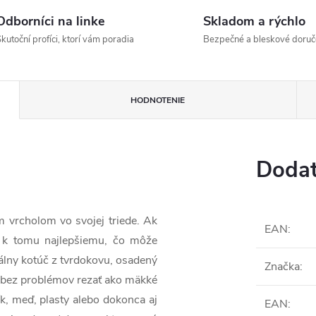
Odborníci na linke
Skladom a rýchlo
kutoční profíci, ktorí vám poradia
Bezpečné a bleskové doruč
HODNOTENIE
Dodat
vrcholom vo svojej triede. Ak
EAN
:
í k tomu najlepšiemu, čo môže
álny kotúč z tvrdokovu, osadený
Značka
:
ý bez problémov rezať ako mäkké
ník, meď, plasty alebo dokonca aj
EAN
: