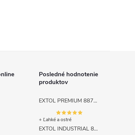
nline
Posledné hodnotenie
produktov
EXTOL PREMIUM 8872105 Nožnice záhradnícke dlhé úzke, 200mm, max. prestrih Ø6mm
+ Ľahké a ostré
EXTOL INDUSTRIAL 8791861 Viazač armatúr aku Share20V, bez aku, drôt 0,8mm, oko 8-34mm, bezuhlíkový motor