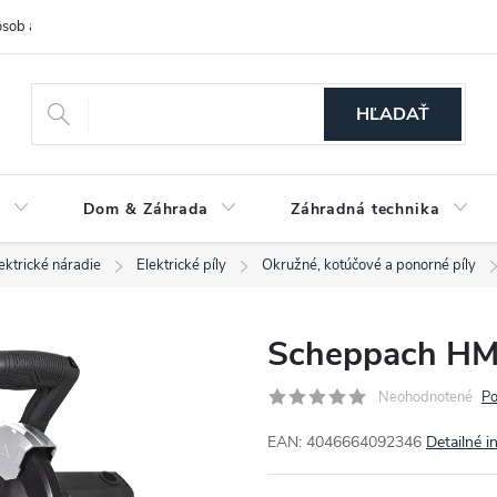
sob a cena dopravy
Spôsoby platby
O nás
Ochrana osobných
HĽADAŤ
a
Dom & Záhrada
Záhradná technika
ektrické náradie
Elektrické píly
Okružné, kotúčové a ponorné píly
Scheppach HM
Neohodnotené
Po
EAN: 4046664092346
Detailné i