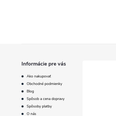
Z
á
Informácie pre vás
p
Ako nakupovať
Obchodné podmienky
ä
Blog
t
Spôsob a cena dopravy
Spôsoby platby
i
O nás