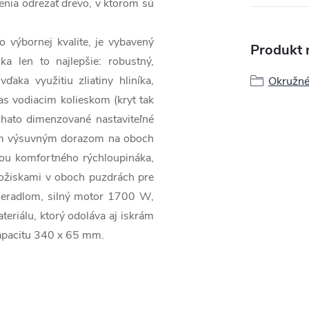
denia odrezať drevo, v ktorom sú
o výbornej kvalite, je vybavený
Produkt n
a len to najlepšie: robustný,
ďaka využitiu zliatiny hliníka,
Okružné,
 as vodiacim kolieskom (kryt tak
ohato dimenzované nastaviteľné
aným výsuvným dorazom na oboch
ou komfortného rýchloupináka,
ložiskami v oboch puzdrách pre
 meradlom, silný motor 1700 W,
teriálu, ktorý odoláva aj iskrám
kapacitu 340 x 65 mm.