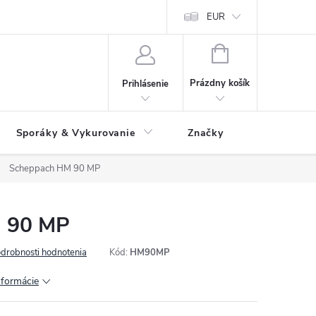
 údajov
Ako reklamovať tovar
Reklamačný formulár
EUR
Vrátenie 
NÁKUPNÝ
KOŠÍK
Prázdny košík
Prihlásenie
Sporáky & Vykurovanie
Značky
Scheppach HM 90 MP
 90 MP
drobnosti hodnotenia
Kód:
HM90MP
nformácie