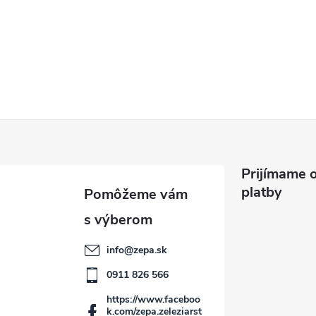
Prijímame o
platby
info
@
zepa.sk
0911 826 566
https://www.faceboo
k.com/zepa.zeleziarst