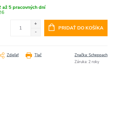
 až 5 pracovných dní
26
PRIDAŤ DO KOŠÍKA
Zdieľať
Tlač
Značka:
Scheppach
Záruka
:
2 roky