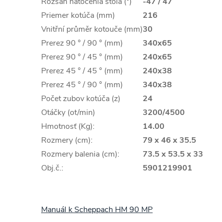
Rozsah natočenia stola (°)
-47 / 47
Priemer kotúča (mm)
216
Vnitřní průměr kotouče (mm)
30
Prerez 90 ° / 90 ° (mm)
340x65
Prerez 90 ° / 45 ° (mm)
240x65
Prerez 45 ° / 45 ° (mm)
240x38
Prerez 45 ° / 90 ° (mm)
340x38
Počet zubov kotúča (z)
24
Otáčky (ot/min)
3200/4500
Hmotnosť (Kg):
14.00
Rozmery (cm):
79 x 46 x 35.5
Rozmery balenia (cm):
73.5 x 53.5 x 33
Obj.č.:
5901219901
Manuál k Scheppach HM 90 MP