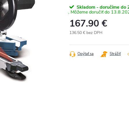
Skladom - doručíme do 2
13.8.20
167.90 €
136.50 € bez DPH
Jednotková
cena:
Opýtať sa
Strážiť