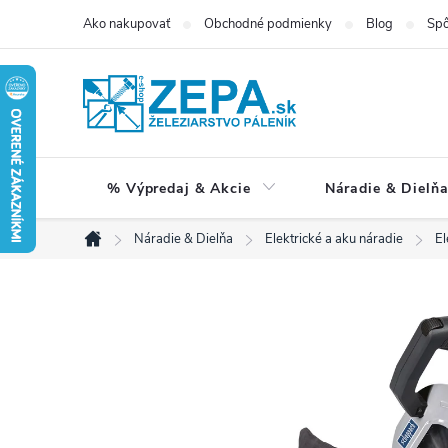
Prejsť
Ako nakupovať
Obchodné podmienky
Blog
Spô
na
obsah
% Výpredaj & Akcie
Náradie & Dielň
Náradie & Dielňa
Elektrické a aku náradie
El
Domov