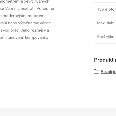
manometrem a devíti různých
 se Vám nic neztratí. Pohodlné
Typ moto
nejmodernějším motorem s
ňování nebo výměna tak vůbec
Max. tlak
:
svoji práci. Jeho rozměry a
Sací výko
při stanování, kempování a
Produkt n
Bezolej