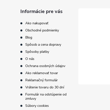
á
Informácie pre vás
p
Ako nakupovať
Obchodné podmienky
ä
Blog
t
Spôsob a cena dopravy
Spôsoby platby
i
O nás
Ochrana osobných údajov
e
Ako reklamovať tovar
Reklamačný formulár
Vrátenie tovaru do 30 dní
Formulár na odstúpenie od
zmluvy
Súbory cookies