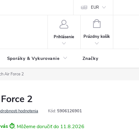
 údajov
Ako reklamovať tovar
Reklamačný formulár
EUR
Vrátenie 
NÁKUPNÝ
KOŠÍK
Prázdny košík
Prihlásenie
Sporáky & Vykurovanie
Značky
h Air Force 2
 Force 2
drobnosti hodnotenia
Kód:
5906126901
 vás ⏱️
11.8.2026