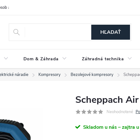
sob a cena dopravy
Spôsoby platby
O nás
Ochrana osobných
HĽADAŤ
a
Dom & Záhrada
Záhradná technika
ektrické náradie
Kompresory
Bezolejové kompresory
Scheppac
Scheppach Air
Neohodnotené
Po
Skladom u nás – zajtra u