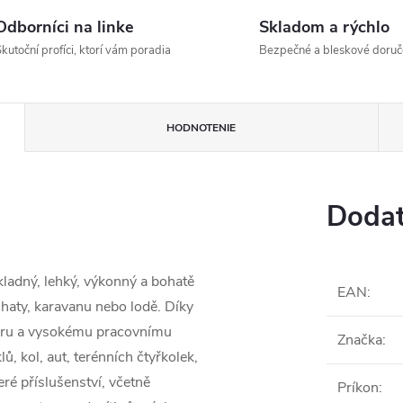
Odborníci na linke
Skladom a rýchlo
kutoční profíci, ktorí vám poradia
Bezpečné a bleskové doruč
HODNOTENIE
Dodat
adný, lehký, výkonný a bohatě
EAN
:
aty, karavanu nebo lodě. Díky
oru a vysokému pracovnímu
Značka
:
, kol, aut, terénních čtyřkolek,
ré příslušenství, včetně
Príkon
: