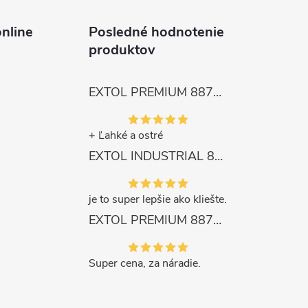
nline
Posledné hodnotenie
produktov
EXTOL PREMIUM 8872105 Nožnice záhradnícke dlhé úzke, 200mm, max. prestrih Ø6mm
+ Ľahké a ostré
EXTOL INDUSTRIAL 8791861 Viazač armatúr aku Share20V, bez aku, drôt 0,8mm, oko 8-34mm, bezuhlíkový motor
je to super lepšie ako kliešte.
EXTOL PREMIUM 8871287 Sekera štiepacia 3500g, nylónová násada 910mm
Super cena, za náradie.