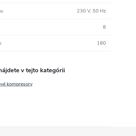
ru
:
230 V, 50 Hz
8
n
:
180
ájdete v tejto kategórii
ové kompresory