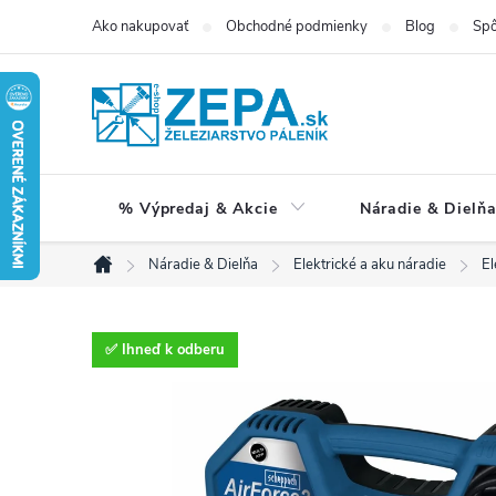
Prejsť
Ako nakupovať
Obchodné podmienky
Blog
Spô
na
obsah
% Výpredaj & Akcie
Náradie & Dielň
Náradie & Dielňa
Elektrické a aku náradie
El
Domov
✅ Ihneď k odberu