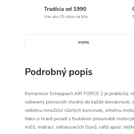
Tradícia od 1990
Viac ako 35 rokov na trhu
S
POPIS
Podrobný popis
Kompresor Scheppach AIR FORCE 2 je praktický, skl
vybavený pomocník vhodný do každé domácnosti, ch
velkému množství různých koncovek, silnému mot
tlaku si hravě poradí s foukáním pneumatik motocyklů
míčů, matrací, nafukovacích člunů, raftů apod. Veške