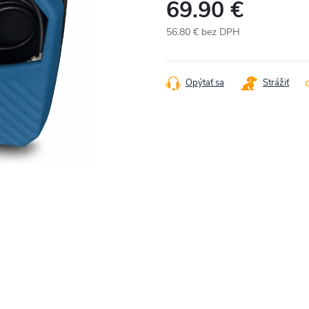
69.90 €
56.80 € bez DPH
Jednotková
cena:
Opýtať sa
Strážiť