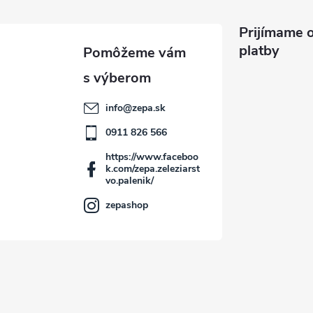
Prijímame o
platby
info
@
zepa.sk
0911 826 566
https://www.faceboo
k.com/zepa.zeleziarst
vo.palenik/
zepashop