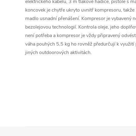
elektrického kabelu, 3 m tlakové hadice, pistole s 
koncovek je chytře ukryto uvnitř kompresoru, takže
madlo usnadní přenášení. Kompresor je vybavený 
bezolejovou technologií. Kontrola oleje, jeho dopl
není potřeba a kompresor je vždy připravený odvést 
váha pouhých 5,5 kg ho rovněž předurčují k využití 
jiných outdoorových aktivitách.
Z