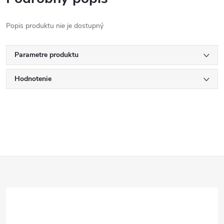
Popis produktu nie je dostupný
Parametre produktu
Hodnotenie
Z
á
p