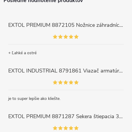
Posledné hodnotenie produktov
EXTOL PREMIUM 8872105 Nožnice záhradnícke dlhé úzke, 200mm, max. prestrih Ø6mm
+ Ľahké a ostré
EXTOL INDUSTRIAL 8791861 Viazač armatúr aku Share20V, bez aku, drôt 0,8mm, oko 8-34mm, bezuhlíkový motor
je to super lepšie ako kliešte.
EXTOL PREMIUM 8871287 Sekera štiepacia 3500g, nylónová násada 910mm