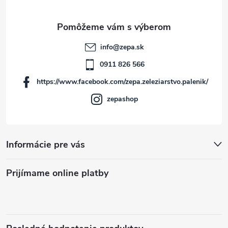
ä
t
info
@
zepa.sk
i
0911 826 566
https://www.facebook.com/zepa.zeleziarstvo.palenik/
e
zepashop
Informácie pre vás
Prijímame online platby