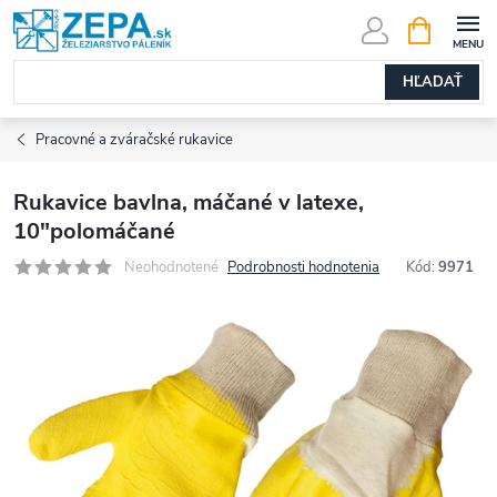
Prejsť
NÁKUPN
KOŠÍK
na
obsah
HĽADAŤ
Pracovné a zváračské rukavice
Rukavice bavlna, máčané v latexe,
10"polomáčané
Neohodnotené
Podrobnosti hodnotenia
Kód:
9971