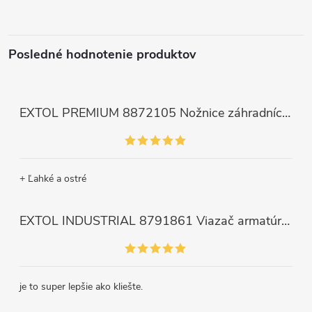
Posledné hodnotenie produktov
EXTOL PREMIUM 8872105 Nožnice záhradnícke dlhé úzke, 200mm, max. prestrih Ø6mm
+ Ľahké a ostré
EXTOL INDUSTRIAL 8791861 Viazač armatúr aku Share20V, bez aku, drôt 0,8mm, oko 8-34mm, bezuhlíkový motor
je to super lepšie ako kliešte.