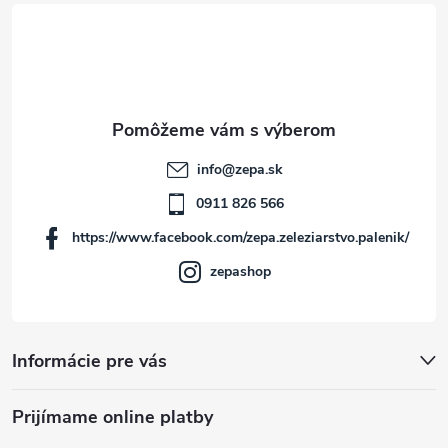
á
p
ä
t
info
@
zepa.sk
i
0911 826 566
https://www.facebook.com/zepa.zeleziarstvo.palenik/
e
zepashop
Informácie pre vás
Prijímame online platby