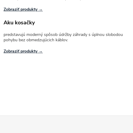
Zobraziť produkty →
Aku kosačky
predstavujú moderný spôsob údržby záhrady s úplnou slobodou
pohybu bez obmedzujúcich káblov.
Zobraziť produkty →
Z