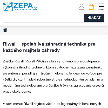
Prejsť
NÁKUPN
KOŠÍK
na
obsah
HĽADAŤ
Domov
Riwall – spoľahlivá záhradná technika pre
každého majiteľa záhrady
Značka Riwall (Riwall PRO) sa stala synonymom pre dostupnú a
výkonnú záhradnú techniku, ktorá zbytočne nezaťažuje peňaženku,
ale pritom si poradí aj s náročnými úlohami. Je ideálnou voľbou pre
všetkých, ktorí hľadajú robustné stroje s jednoduchým ovládaním a
modernými technológiami pre údržbu trávnika, spracovanie dreva či
prácu okolo domu.
V sortimente Riwall nájdete všetko od legendárnych benzínových