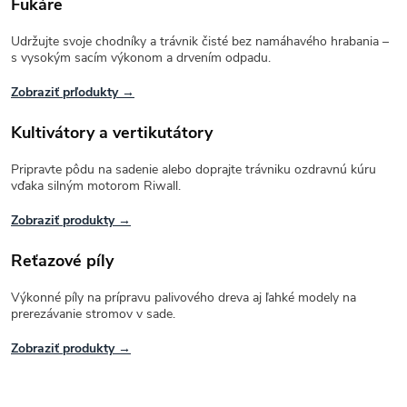
Fukáre
Udržujte svoje chodníky a trávnik čisté bez namáhavého hrabania –
s vysokým sacím výkonom a drvením odpadu.
Zobraziť prľodukty →
Kultivátory a vertikutátory
Pripravte pôdu na sadenie alebo doprajte trávniku ozdravnú kúru
vďaka silným motorom Riwall.
Zobraziť produkty →
Reťazové píly
Výkonné píly na prípravu palivového dreva aj ľahké modely na
prerezávanie stromov v sade.
Zobraziť produkty →