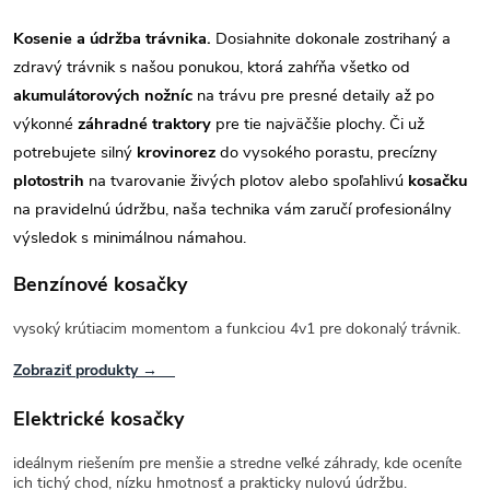
Kosenie a údržba trávnika.
Dosiahnite dokonale zostrihaný a
zdravý trávnik s našou ponukou, ktorá zahŕňa všetko od
akumulátorových nožníc
na trávu pre presné detaily až po
výkonné
záhradné traktory
pre tie najväčšie plochy. Či už
potrebujete silný
krovinorez
do vysokého porastu, precízny
plotostrih
na tvarovanie živých plotov alebo spoľahlivú
kosačku
na pravidelnú údržbu, naša technika vám zaručí profesionálny
výsledok s minimálnou námahou.
Benzínové kosačky
vysoký krútiacim momentom a funkciou 4v1 pre dokonalý trávnik.
Zobraziť produkty →
Elektrické kosačky
ideálnym riešením pre menšie a stredne veľké záhrady, kde oceníte
ich tichý chod, nízku hmotnosť a prakticky nulovú údržbu.