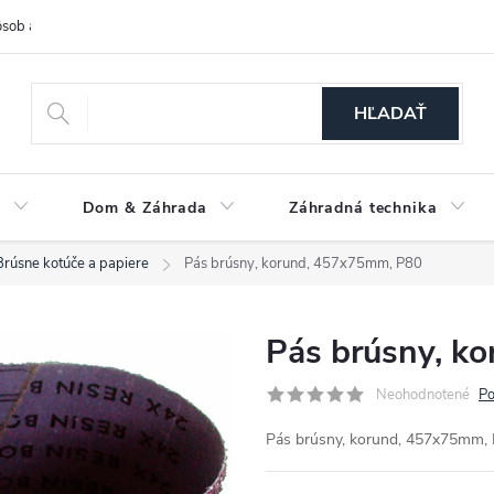
sob a cena dopravy
Spôsoby platby
O nás
Ochrana osobných
HĽADAŤ
a
Dom & Záhrada
Záhradná technika
Brúsne kotúče a papiere
Pás brúsny, korund, 457x75mm, P80
Pás brúsny, k
Neohodnotené
Po
Pás brúsny, korund, 457x75mm,