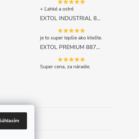
+ Ľahké a ostré
EXTOL INDUSTRIAL 8791861 Viazač armatúr aku Share20V, bez aku, drôt 0,8mm, oko 8-34mm, bezuhlíkový motor
je to super lepšie ako kliešte.
EXTOL PREMIUM 8871287 Sekera štiepacia 3500g, nylónová násada 910mm
Super cena, za náradie.
Súhlasím