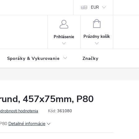
 údajov
Ako reklamovať tovar
Reklamačný formulár
EUR
Vrátenie 
NÁKUPNÝ
KOŠÍK
Prázdny košík
Prihlásenie
Sporáky & Vykurovanie
Značky
orund, 457x75mm, P80
drobnosti hodnotenia
Kód:
361080
 P80
Detailné informácie