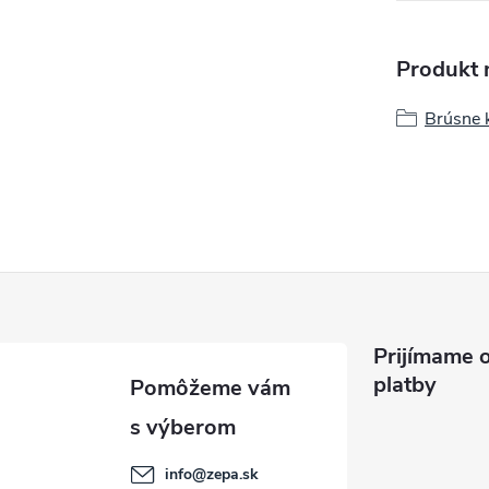
Produkt n
Brúsne 
Prijímame o
platby
info
@
zepa.sk