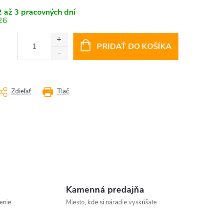
 až 3 pracovných dní
26
PRIDAŤ DO KOŠÍKA
Zdieľať
Tlač
Kamenná predajňa
enie
Miesto, kde si náradie vyskúšate