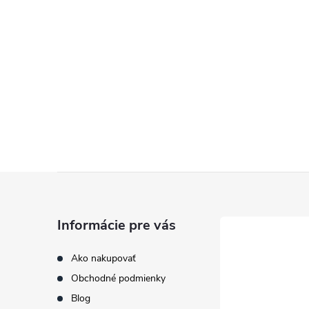
Z
á
Informácie pre vás
p
Ako nakupovať
Obchodné podmienky
ä
Blog