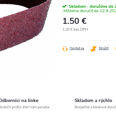
Skladom - doručíme do 2
12.8.20
1.50 €
1.20 € bez DPH
Jednotková
cena:
Opýtať sa
Strážiť
Odborníci na linke
Skladom a rýchlo
kutoční profíci, ktorí vám poradia
Bezpečné a bleskové doruč