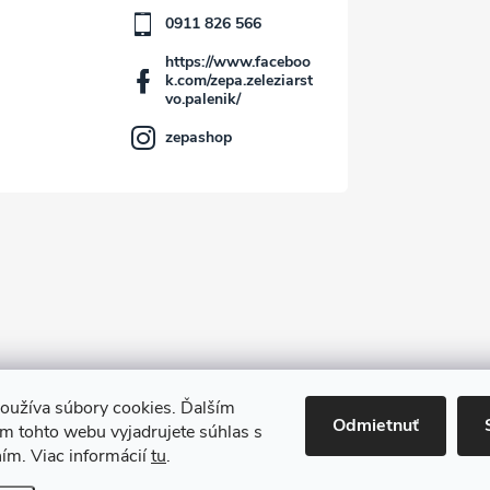
0911 826 566
https://www.faceboo
k.com/zepa.zeleziarst
vo.palenik/
zepashop
oužíva súbory cookies. Ďalším
Kontakt
Odmietnuť
m tohto webu vyjadrujete súhlas s
ním. Viac informácií
tu
.