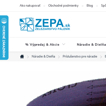
Prejsť
Ako nakupovať
Obchodné podmienky
Blog
Spô
na
obsah
% Výpredaj & Akcie
Náradie & Dielň
Náradie & Dielňa
Príslušenstvo pre náradie
Domov