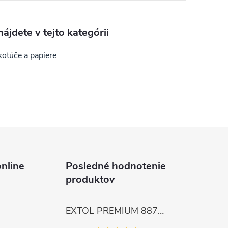
ájdete v tejto kategórii
kotúče a papiere
nline
Posledné hodnotenie
produktov
EXTOL PREMIUM 8872105 Nožnice záhradnícke dlhé úzke, 200mm, max. prestrih Ø6mm