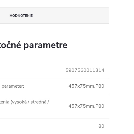
HODNOTENIE
očné parametre
5907560011314
i parameter
:
457x75mm,P80
enia (vysoká / stredná /
457x75mm,P80
80