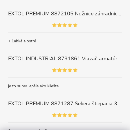
EXTOL PREMIUM 8872105 Nožnice záhradnícke dlhé úzke, 200mm, max. prestrih Ø6mm
+ Ľahké a ostré
EXTOL INDUSTRIAL 8791861 Viazač armatúr aku Share20V, bez aku, drôt 0,8mm, oko 8-34mm, bezuhlíkový motor
je to super lepšie ako kliešte.
EXTOL PREMIUM 8871287 Sekera štiepacia 3500g, nylónová násada 910mm