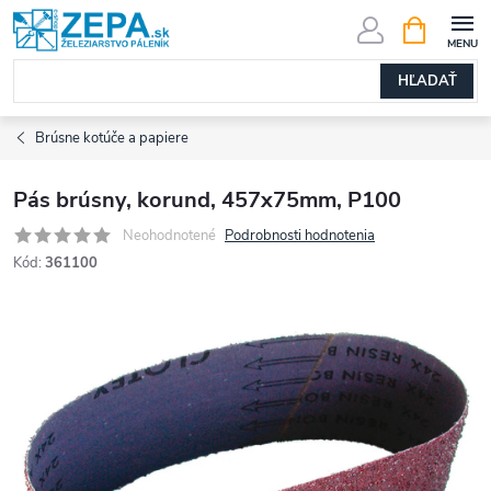
Prejsť
NÁKUPN
KOŠÍK
na
obsah
HĽADAŤ
Brúsne kotúče a papiere
Pás brúsny, korund, 457x75mm, P100
Neohodnotené
Podrobnosti hodnotenia
Kód:
361100