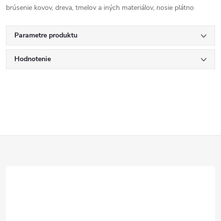
brúsenie kovov, dreva, tmelov a iných materiálov, nosie plátno
Parametre produktu
Hodnotenie
Z
á
p
ä