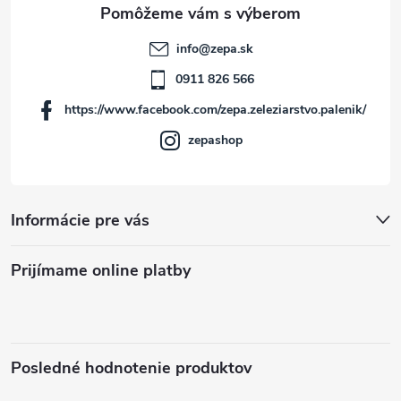
t
info
@
zepa.sk
i
0911 826 566
https://www.facebook.com/zepa.zeleziarstvo.palenik/
e
zepashop
Informácie pre vás
Prijímame online platby
Posledné hodnotenie produktov