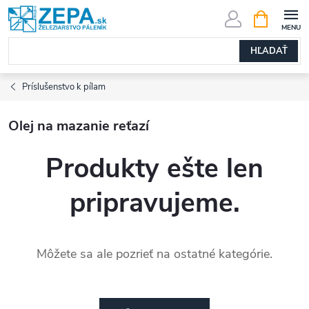
Prejsť
NÁKUPN
KOŠÍK
na
obsah
HĽADAŤ
Príslušenstvo k pílam
Olej na mazanie reťazí
Produkty ešte len
pripravujeme.
Môžete sa ale pozrieť na ostatné kategórie.