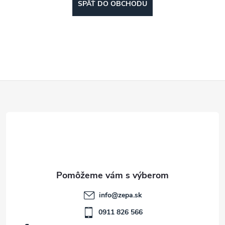
SPÄŤ DO OBCHODU
Z
á
p
ä
t
info
@
zepa.sk
i
0911 826 566