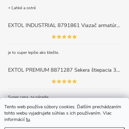
+ Ľahké a ostré
EXTOL INDUSTRIAL 8791861 Viazač armatúr aku Share20V, bez aku, drôt 0,8mm, oko 8-34mm, bezuhlíkový motor
je to super lepšie ako kliešte.
EXTOL PREMIUM 8871287 Sekera štiepacia 3500g, nylónová násada 910mm
Super cena, za náradie.
Tento web používa súbory cookies. Ďalším prechádzaním
tohto webu vyjadrujete súhlas s ich používaním. Viac
Kontakt
informácií
tu
.