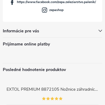
https://www.facebook.com/zepa.zeleziarstvo.palenik/
e
zepashop
Informácie pre vás
Prijímame online platby
Posledné hodnotenie produktov
EXTOL PREMIUM 8872105 Nožnice záhradnícke dlhé úzke, 200mm, max. prestrih Ø6mm