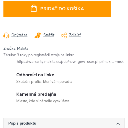
cena:
PRIDAŤ DO KOŠÍKA
Opýtať sa
Strážiť
Zdieľať
Značka:
Makita
Záruka
:
3 roky po registrácii stroja na linku:
https://warranty.makita.eu/pub/new_gew_user.php?makita=msk
Odborníci na linke
Skutoční profíci, ktorí vám poradia
Kamenná predajňa
Miesto, kde si náradie vyskúšate
Popis produktu