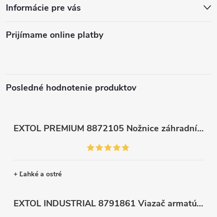
Informácie pre vás
Prijímame online platby
Posledné hodnotenie produktov
EXTOL PREMIUM 8872105 Nožnice záhradnícke dlhé úzke, 200mm, max. prestrih Ø6mm
+ Ľahké a ostré
EXTOL INDUSTRIAL 8791861 Viazač armatúr aku Share20V, bez aku, drôt 0,8mm, oko 8-34mm, bezuhlíkový motor