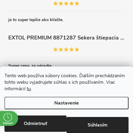
je to super lepšie ako kliešte.
EXTOL PREMIUM 8871287 Sekera štiepacia 3500g, nylónová násada 910mm
Super cena, za náradie.
Tento web používa súbory cookies. Ďalším prechádzaním
tohto webu vyjadrujete súhlas s ich používaním. Viac
Kontakt
informácií
tu
.
Nastavenie
Copyright 2026
Železiarstvo Páleník, s.r.o.
. Všetky práva vyhradené.
Upraviť nastavenie cookies
Odmietnuť
Zobraziť
Súhlasím
Vytvoril Shoptet