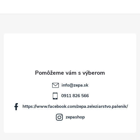
Z
á
p
ä
t
info
@
zepa.sk
i
0911 826 566
https://www.facebook.com/zepa.zeleziarstvo.palenik/
e
zepashop