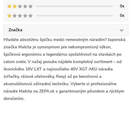
0x
0x
Značka
Hľadáte absolútnu špičku medzi remeselným náradím? Japonská
značka Makita je synonymom pre nekompromisný výkon,
špičkovú ergonómiu a legendárnu spoľahlivosť na stavbách po
celom svete. V našej ponuke nájdete kompletný sortiment – od
ikonického 18V LXT a najnovšieho 40V XGT AKU náradia
(vŕtačky, rázové uťahováky, flexy) až po benzínovú a
akumulátorovú záhradnú techniku. Vyberte si profesionálne
náradie Makita na ZEPA.sk s garantovaným pôvodom a rýchlym
doručením.