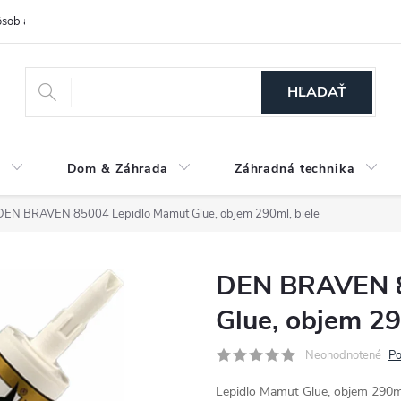
sob a cena dopravy
Spôsoby platby
O nás
Ochrana osobných
HĽADAŤ
a
Dom & Záhrada
Záhradná technika
DEN BRAVEN 85004 Lepidlo Mamut Glue, objem 290ml, biele
DEN BRAVEN 8
Glue, objem 29
Neohodnotené
Po
Lepidlo Mamut Glue, objem 290ml