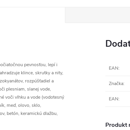
Dodat
čiatočnou pevnosťou, lepí i
EAN
:
hradzuje klince, skrutky a nity,
izokyanátov, rozpúšťadiel a
Značka
:
oči plesniam, slanej vode,
lné voči vlhku a vode (vodotesný
EAN
:
ík, meď, olovo, sklo,
ov, betón, keramickú dlažbu,
Produkt n