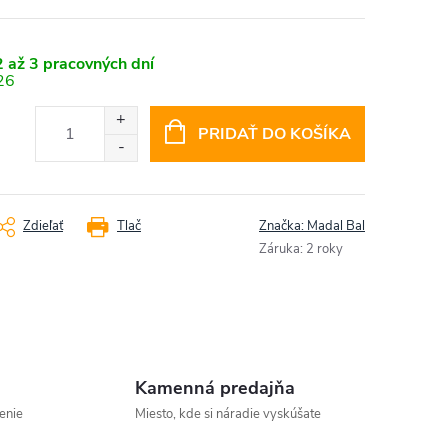
 až 3 pracovných dní
26
PRIDAŤ DO KOŠÍKA
Zdieľať
Tlač
Značka:
Madal Bal
Záruka
:
2 roky
Kamenná predajňa
enie
Miesto, kde si náradie vyskúšate