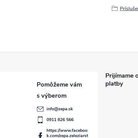
Prísluše
Prijímame o
platby
info
@
zepa.sk
0911 826 566
https://www.faceboo
k.com/zepa.zeleziarst