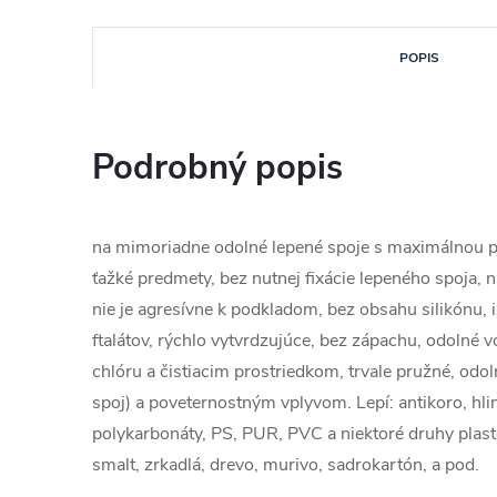
POPIS
Podrobný popis
na mimoriadne odolné lepené spoje s maximálnou po
ťažké predmety, bez nutnej fixácie lepeného spoja, na
nie je agresívne k podkladom, bez obsahu silikónu, 
ftalátov, rýchlo vytvrdzujúce, bez zápachu, odolné v
chlóru a čistiacim prostriedkom, trvale pružné, odo
spoj) a poveternostným vplyvom. Lepí: antikoro, hlin
polykarbonáty, PS, PUR, PVC a niektoré druhy plast
smalt, zrkadlá, drevo, murivo, sadrokartón, a pod.