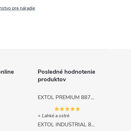
nstvo pre náradie
nline
Posledné hodnotenie
produktov
EXTOL PREMIUM 8872105 Nožnice záhradnícke dlhé úzke, 200mm, max. prestrih Ø6mm
+ Ľahké a ostré
EXTOL INDUSTRIAL 8791861 Viazač armatúr aku Share20V, bez aku, drôt 0,8mm, oko 8-34mm, bezuhlíkový motor