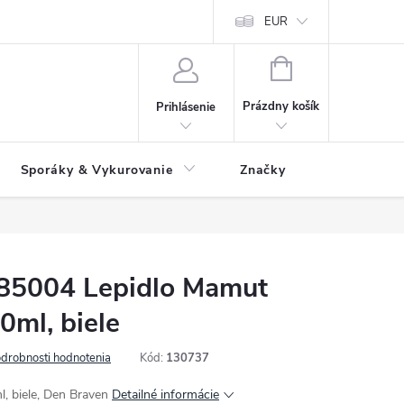
 údajov
Ako reklamovať tovar
Reklamačný formulár
EUR
Vrátenie 
NÁKUPNÝ
KOŠÍK
Prázdny košík
Prihlásenie
Sporáky & Vykurovanie
Značky
5004 Lepidlo Mamut
0ml, biele
drobnosti hodnotenia
Kód:
130737
, biele, Den Braven
Detailné informácie