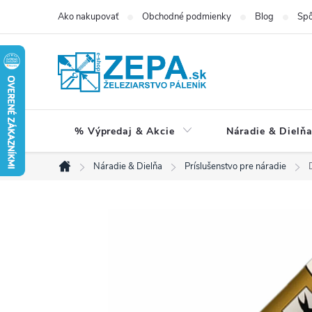
Prejsť
Ako nakupovať
Obchodné podmienky
Blog
Spô
na
obsah
% Výpredaj & Akcie
Náradie & Dielň
Náradie & Dielňa
Príslušenstvo pre náradie
Domov