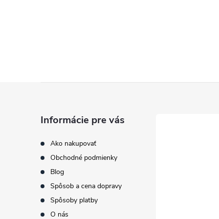
Z
á
Informácie pre vás
p
Ako nakupovať
Obchodné podmienky
ä
Blog
t
Spôsob a cena dopravy
Spôsoby platby
i
O nás