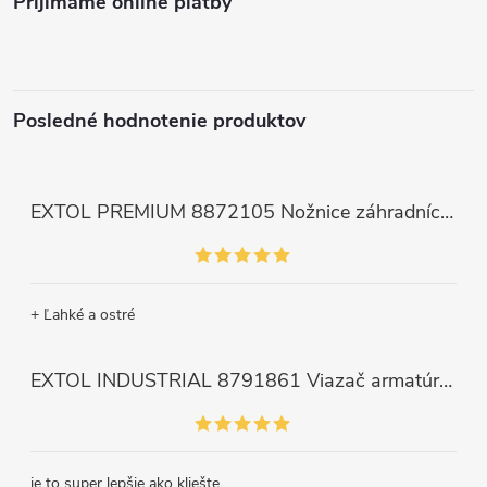
Prijímame online platby
Posledné hodnotenie produktov
EXTOL PREMIUM 8872105 Nožnice záhradnícke dlhé úzke, 200mm, max. prestrih Ø6mm
+ Ľahké a ostré
EXTOL INDUSTRIAL 8791861 Viazač armatúr aku Share20V, bez aku, drôt 0,8mm, oko 8-34mm, bezuhlíkový motor
je to super lepšie ako kliešte.