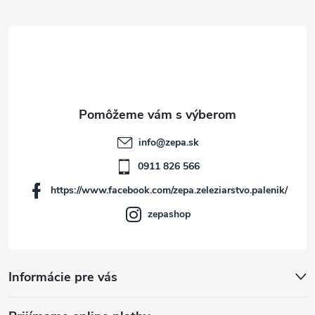
á
p
ä
t
info
@
zepa.sk
i
0911 826 566
https://www.facebook.com/zepa.zeleziarstvo.palenik/
e
zepashop
Informácie pre vás