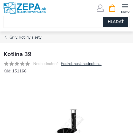
Prejsť
NÁKUPN
KOŠÍK
na
obsah
HĽADAŤ
Grily, kotliny a sety
Kotlina 39
Neohodnotené
Podrobnosti hodnotenia
Kód:
151166