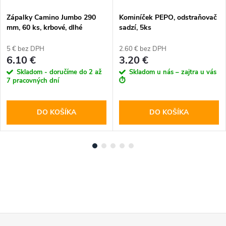
Zápalky Camino Jumbo 290
Kominíček PEPO, odstraňovač
mm, 60 ks, krbové, dlhé
sadzí, 5ks
5 € bez DPH
2.60 € bez DPH
6.10 €
3.20 €
Skladom - doručíme do 2 až
Skladom u nás – zajtra u vás
7 pracovných dní
⏱️
DO KOŠÍKA
DO KOŠÍKA
Z