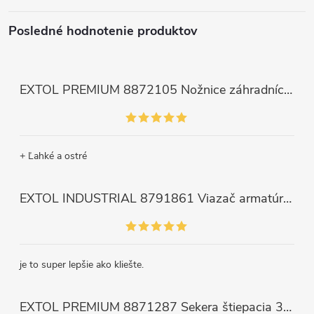
Posledné hodnotenie produktov
EXTOL PREMIUM 8872105 Nožnice záhradnícke dlhé úzke, 200mm, max. prestrih Ø6mm
+ Ľahké a ostré
EXTOL INDUSTRIAL 8791861 Viazač armatúr aku Share20V, bez aku, drôt 0,8mm, oko 8-34mm, bezuhlíkový motor
je to super lepšie ako kliešte.
EXTOL PREMIUM 8871287 Sekera štiepacia 3500g, nylónová násada 910mm