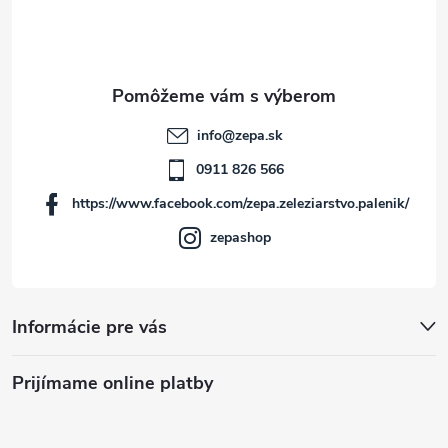
p
ä
t
info
@
zepa.sk
i
0911 826 566
https://www.facebook.com/zepa.zeleziarstvo.palenik/
e
zepashop
Informácie pre vás
Prijímame online platby