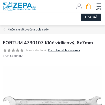
Prejsť
NÁKUPN
KOŠÍK
na
obsah
HĽADAŤ
Kľúče, skrutkovače a gola sady
FORTUM 4730107 Kľúč vidlicový, 6x7mm
Neohodnotené
Podrobnosti hodnotenia
Kód:
4730107