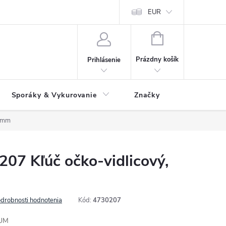
 údajov
Ako reklamovať tovar
Reklamačný formulár
EUR
Vrátenie 
NÁKUPNÝ
KOŠÍK
Prázdny košík
Prihlásenie
Sporáky & Vykurovanie
Značky
 7mm
7 Kľúč očko-vidlicový,
drobnosti hodnotenia
Kód:
4730207
TUM