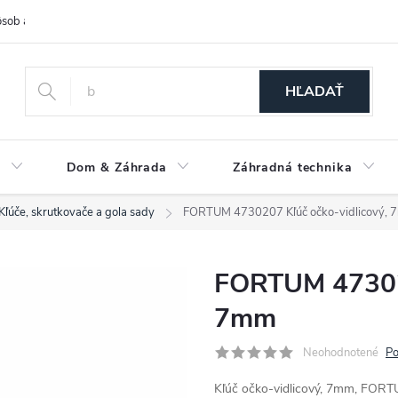
sob a cena dopravy
Spôsoby platby
O nás
Ochrana osobných
HĽADAŤ
a
Dom & Záhrada
Záhradná technika
Kľúče, skrutkovače a gola sady
FORTUM 4730207 Kľúč očko-vidlicový,
FORTUM 473020
7mm
Neohodnotené
Po
Kľúč očko-vidlicový, 7mm, FOR