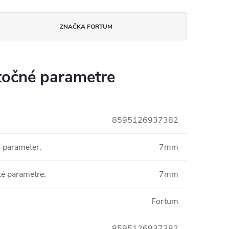
ZNAČKA
FORTUM
očné parametre
8595126937382
i parameter
:
7mm
ké parametre
:
7mm
Fortum
8595126937382