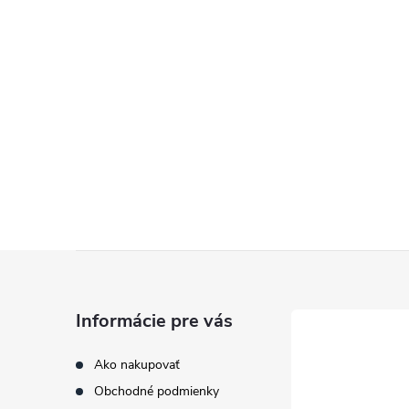
Z
á
Informácie pre vás
p
Ako nakupovať
Obchodné podmienky
ä