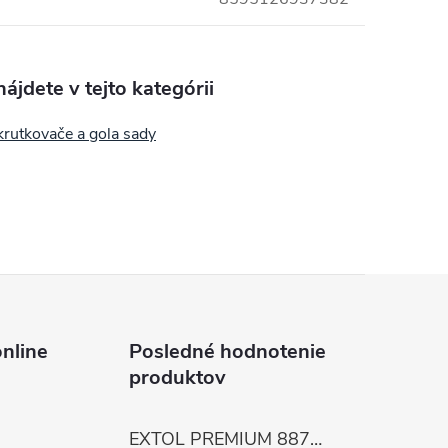
ájdete v tejto kategórii
krutkovače a gola sady
nline
Posledné hodnotenie
produktov
EXTOL PREMIUM 8872105 Nožnice záhradnícke dlhé úzke, 200mm, max. prestrih Ø6mm