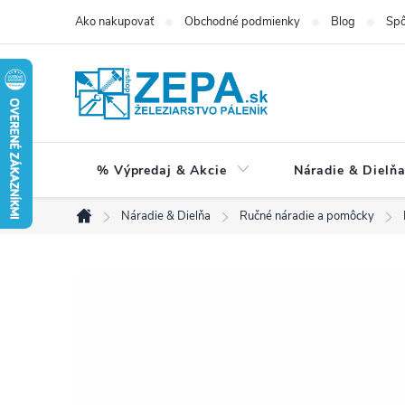
Prejsť
Ako nakupovať
Obchodné podmienky
Blog
Spô
na
obsah
% Výpredaj & Akcie
Náradie & Dielň
Náradie & Dielňa
Ručné náradie a pomôcky
Domov