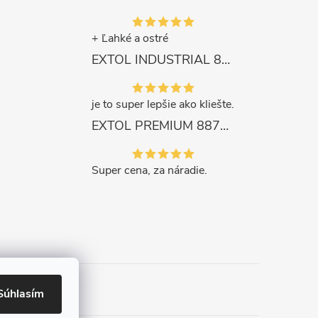
+ Ľahké a ostré
EXTOL INDUSTRIAL 8791861 Viazač armatúr aku Share20V, bez aku, drôt 0,8mm, oko 8-34mm, bezuhlíkový motor
je to super lepšie ako kliešte.
EXTOL PREMIUM 8871287 Sekera štiepacia 3500g, nylónová násada 910mm
Super cena, za náradie.
Súhlasím