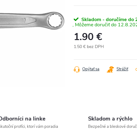
Skladom - doručíme do 2
12.8.20
1.90 €
1.50 € bez DPH
Jednotková
cena:
Opýtať sa
Strážiť
Odborníci na linke
Skladom a rýchlo
kutoční profíci, ktorí vám poradia
Bezpečné a bleskové doruč