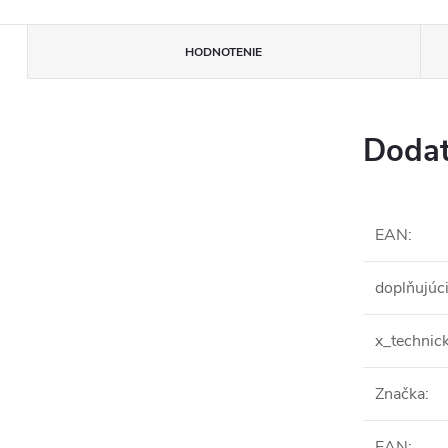
HODNOTENIE
Dodat
EAN
:
doplňujúc
x_technic
Značka
:
EAN
: