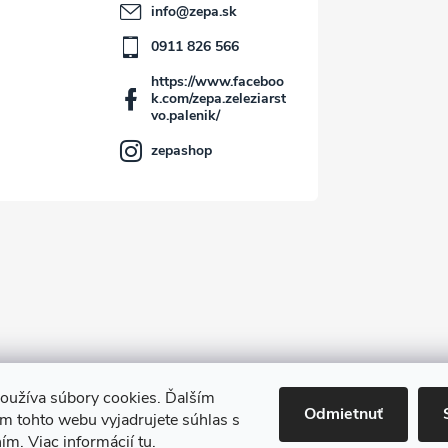
info
@
zepa.sk
0911 826 566
https://www.faceboo
k.com/zepa.zeleziarst
vo.palenik/
zepashop
oužíva súbory cookies. Ďalším
Kontakt
Odmietnuť
m tohto webu vyjadrujete súhlas s
ním. Viac informácií
tu
.