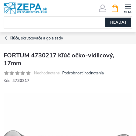
Prejsť
NÁKUPN
KOŠÍK
na
obsah
HĽADAŤ
Kľúče, skrutkovače a gola sady
FORTUM 4730217 Kľúč očko-vidlicový,
17mm
Neohodnotené
Podrobnosti hodnotenia
Kód:
4730217