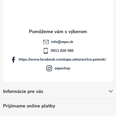
á
p
ä
t
info
@
zepa.sk
i
0911 826 566
https://www.facebook.com/zepa.zeleziarstvo.palenik/
e
zepashop
Informácie pre vás
Prijímame online platby