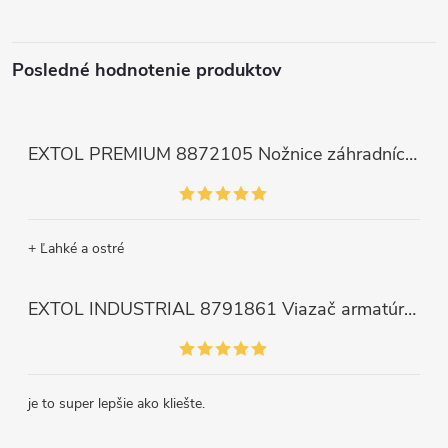
Posledné hodnotenie produktov
EXTOL PREMIUM 8872105 Nožnice záhradnícke dlhé úzke, 200mm, max. prestrih Ø6mm
+ Ľahké a ostré
EXTOL INDUSTRIAL 8791861 Viazač armatúr aku Share20V, bez aku, drôt 0,8mm, oko 8-34mm, bezuhlíkový motor
je to super lepšie ako kliešte.