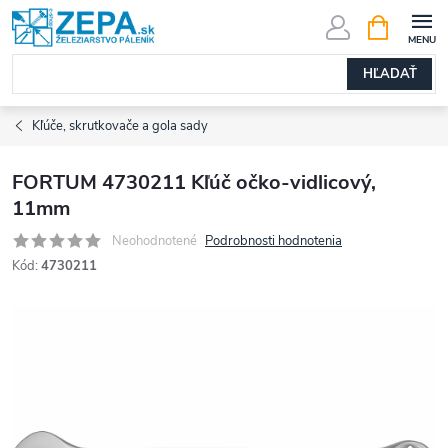
Prejsť
NÁKUPN
KOŠÍK
na
obsah
HĽADAŤ
Kľúče, skrutkovače a gola sady
FORTUM 4730211 Kľúč očko-vidlicový,
11mm
Neohodnotené
Podrobnosti hodnotenia
Kód:
4730211