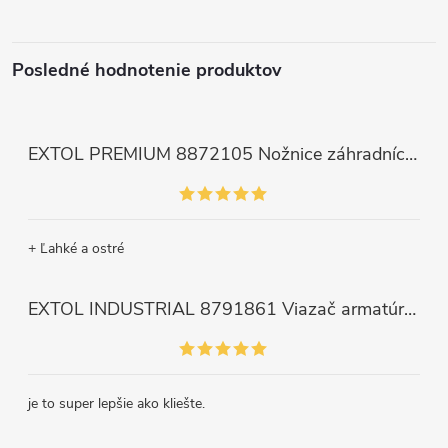
Posledné hodnotenie produktov
EXTOL PREMIUM 8872105 Nožnice záhradnícke dlhé úzke, 200mm, max. prestrih Ø6mm
+ Ľahké a ostré
EXTOL INDUSTRIAL 8791861 Viazač armatúr aku Share20V, bez aku, drôt 0,8mm, oko 8-34mm, bezuhlíkový motor
je to super lepšie ako kliešte.