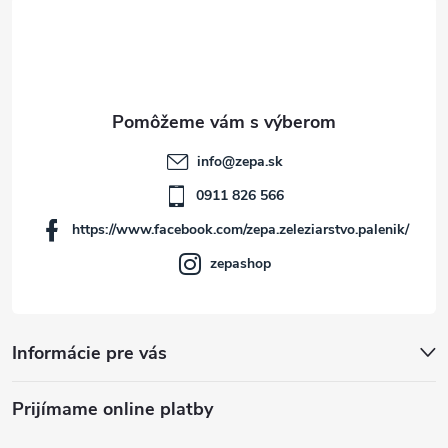
á
p
ä
t
info
@
zepa.sk
i
0911 826 566
https://www.facebook.com/zepa.zeleziarstvo.palenik/
e
zepashop
Informácie pre vás
Prijímame online platby