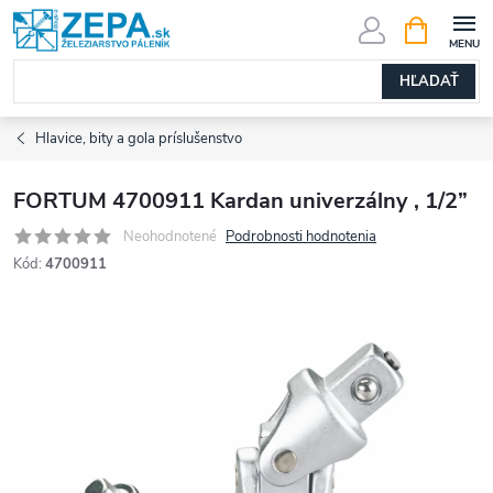
Prejsť
NÁKUPN
KOŠÍK
na
obsah
HĽADAŤ
Hlavice, bity a gola príslušenstvo
FORTUM 4700911 Kardan univerzálny , 1/2”
Neohodnotené
Podrobnosti hodnotenia
Kód:
4700911