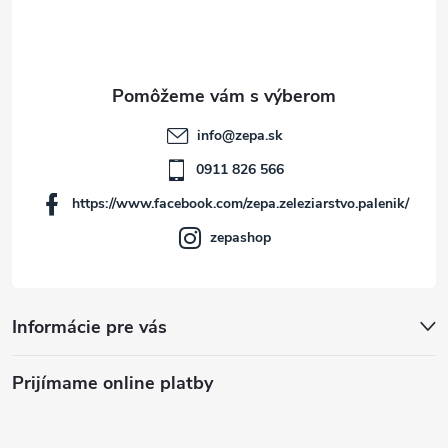
p
ä
t
info
@
zepa.sk
i
0911 826 566
https://www.facebook.com/zepa.zeleziarstvo.palenik/
e
zepashop
Informácie pre vás
Prijímame online platby