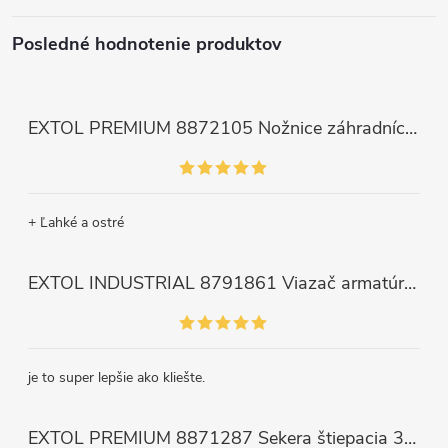
Posledné hodnotenie produktov
EXTOL PREMIUM 8872105 Nožnice záhradnícke dlhé úzke, 200mm, max. prestrih Ø6mm
+ Ľahké a ostré
EXTOL INDUSTRIAL 8791861 Viazač armatúr aku Share20V, bez aku, drôt 0,8mm, oko 8-34mm, bezuhlíkový motor
je to super lepšie ako kliešte.
EXTOL PREMIUM 8871287 Sekera štiepacia 3500g, nylónová násada 910mm