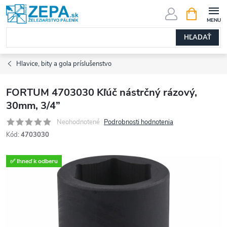
Prejsť
NÁKUPN
KOŠÍK
na
obsah
HĽADAŤ
Hlavice, bity a gola príslušenstvo
FORTUM 4703030 Kľúč nástrčný rázový,
30mm, 3/4”
Neohodnotené
Podrobnosti hodnotenia
Kód:
4703030
✅ Ihneď k odberu