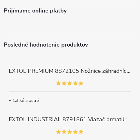
Prijímame online platby
Posledné hodnotenie produktov
EXTOL PREMIUM 8872105 Nožnice záhradnícke dlhé úzke, 200mm, max. prestrih Ø6mm
+ Ľahké a ostré
EXTOL INDUSTRIAL 8791861 Viazač armatúr aku Share20V, bez aku, drôt 0,8mm, oko 8-34mm, bezuhlíkový motor