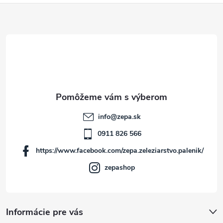
Z
á
p
ä
t
info
@
zepa.sk
i
0911 826 566
https://www.facebook.com/zepa.zeleziarstvo.palenik/
e
zepashop
Informácie pre vás