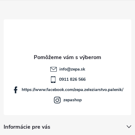
Z
á
p
ä
t
info
@
zepa.sk
i
0911 826 566
https://www.facebook.com/zepa.zeleziarstvo.palenik/
e
zepashop
Informácie pre vás