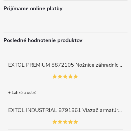
Prijímame online platby
Posledné hodnotenie produktov
EXTOL PREMIUM 8872105 Nožnice záhradnícke dlhé úzke, 200mm, max. prestrih Ø6mm
+ Ľahké a ostré
EXTOL INDUSTRIAL 8791861 Viazač armatúr aku Share20V, bez aku, drôt 0,8mm, oko 8-34mm, bezuhlíkový motor