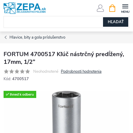
Prejsť
NÁKUPN
KOŠÍK
na
obsah
HĽADAŤ
Hlavice, bity a gola príslušenstvo
FORTUM 4700517 Kľúč nástrčný predĺžený,
17mm, 1/2”
Neohodnotené
Podrobnosti hodnotenia
Kód:
4700517
✅ Ihneď k odberu