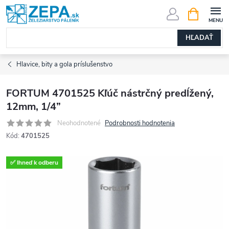
Prejsť
NÁKUPN
KOŠÍK
na
obsah
HĽADAŤ
Hlavice, bity a gola príslušenstvo
FORTUM 4701525 Kľúč nástrčný predĺžený,
12mm, 1/4”
Neohodnotené
Podrobnosti hodnotenia
Kód:
4701525
✅ Ihneď k odberu