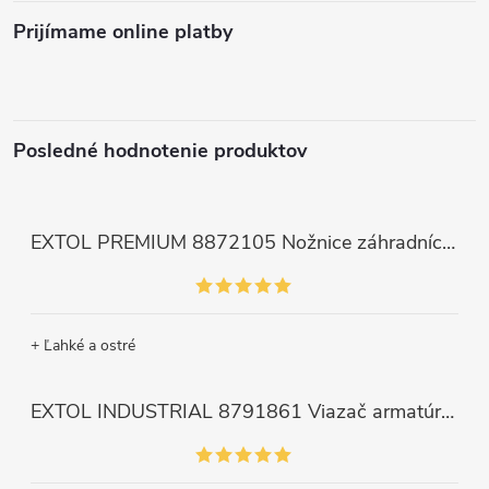
Prijímame online platby
Posledné hodnotenie produktov
EXTOL PREMIUM 8872105 Nožnice záhradnícke dlhé úzke, 200mm, max. prestrih Ø6mm
+ Ľahké a ostré
EXTOL INDUSTRIAL 8791861 Viazač armatúr aku Share20V, bez aku, drôt 0,8mm, oko 8-34mm, bezuhlíkový motor