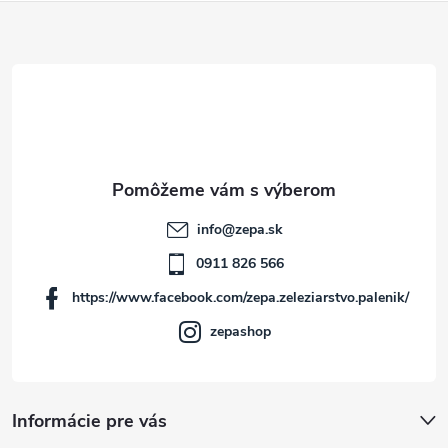
Z
á
p
ä
t
info
@
zepa.sk
i
0911 826 566
https://www.facebook.com/zepa.zeleziarstvo.palenik/
e
zepashop
Informácie pre vás