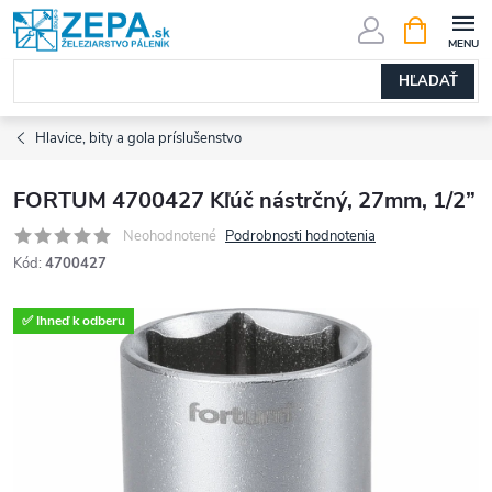
Prejsť
NÁKUPN
KOŠÍK
na
obsah
HĽADAŤ
Hlavice, bity a gola príslušenstvo
FORTUM 4700427 Kľúč nástrčný, 27mm, 1/2”
Neohodnotené
Podrobnosti hodnotenia
Kód:
4700427
✅ Ihneď k odberu