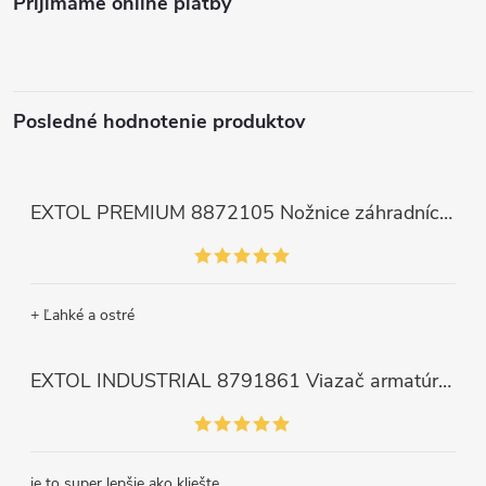
Prijímame online platby
Posledné hodnotenie produktov
EXTOL PREMIUM 8872105 Nožnice záhradnícke dlhé úzke, 200mm, max. prestrih Ø6mm
+ Ľahké a ostré
EXTOL INDUSTRIAL 8791861 Viazač armatúr aku Share20V, bez aku, drôt 0,8mm, oko 8-34mm, bezuhlíkový motor
je to super lepšie ako kliešte.