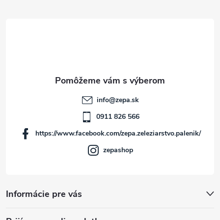
á
p
ä
t
info
@
zepa.sk
i
0911 826 566
https://www.facebook.com/zepa.zeleziarstvo.palenik/
e
zepashop
Informácie pre vás