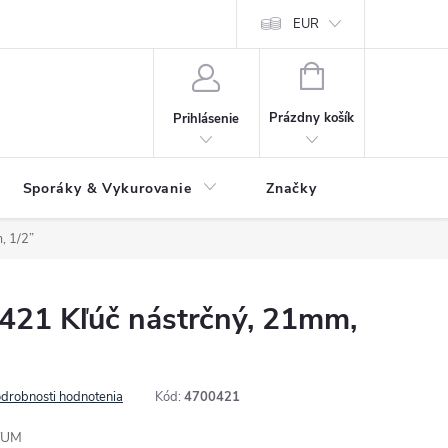
 údajov
Ako reklamovať tovar
Reklamačný formulár
EUR
Vrátenie 
NÁKUPNÝ
KOŠÍK
Prázdny košík
Prihlásenie
Sporáky & Vykurovanie
Značky
, 1/2”
21 Kľúč nástrčný, 21mm,
drobnosti hodnotenia
Kód:
4700421
RTUM