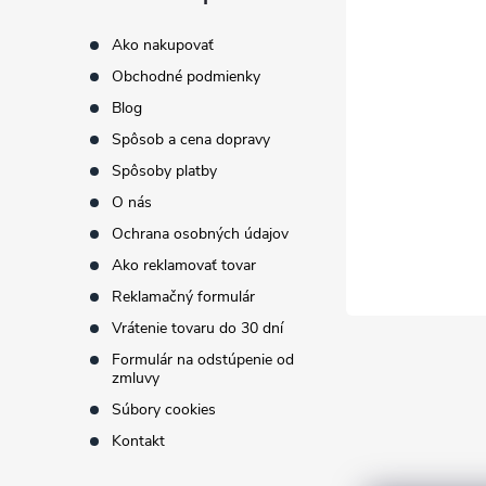
p
Ako nakupovať
Obchodné podmienky
ä
Blog
t
Spôsob a cena dopravy
Spôsoby platby
i
O nás
Ochrana osobných údajov
e
Ako reklamovať tovar
Reklamačný formulár
Vrátenie tovaru do 30 dní
Formulár na odstúpenie od
zmluvy
Súbory cookies
Kontakt