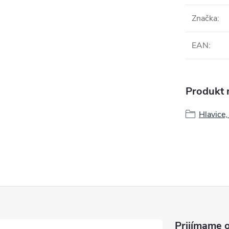
Značka
:
EAN
:
Produkt n
Hlavice,
Prijímame o