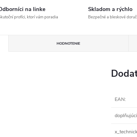
Odborníci na linke
Skladom a rýchlo
kutoční profíci, ktorí vám poradia
Bezpečné a bleskové doruč
HODNOTENIE
Dodat
EAN
:
doplňujúc
x_technic