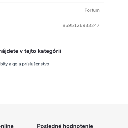
Fortum
8595126933247
ájdete v tejto kategórii
 bity a gola príslušenstvo
nline
Posledné hodnotenie