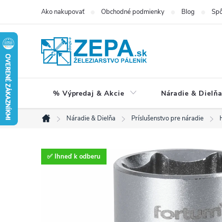
Prejsť
Ako nakupovať
Obchodné podmienky
Blog
Spô
na
obsah
% Výpredaj & Akcie
Náradie & Dielň
Náradie & Dielňa
Príslušenstvo pre náradie
Domov
✅ Ihneď k odberu