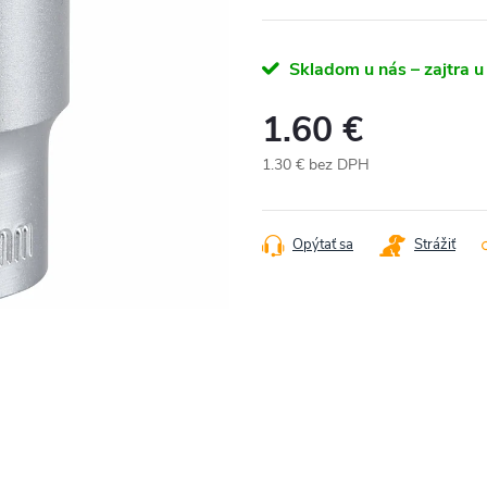
Skladom u nás – zajtra u
1.60 €
1.30 € bez DPH
Jednotková
cena:
Opýtať sa
Strážiť