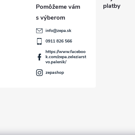
platby
info
@
zepa.sk
0911 826 566
https://www.faceboo
k.com/zepa.zeleziarst
vo.palenik/
zepashop