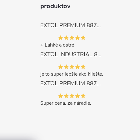
produktov
EXTOL PREMIUM 8872105 Nožnice záhradnícke dlhé úzke, 200mm, max. prestrih Ø6mm
+ Ľahké a ostré
EXTOL INDUSTRIAL 8791861 Viazač armatúr aku Share20V, bez aku, drôt 0,8mm, oko 8-34mm, bezuhlíkový motor
je to super lepšie ako kliešte.
EXTOL PREMIUM 8871287 Sekera štiepacia 3500g, nylónová násada 910mm
Super cena, za náradie.