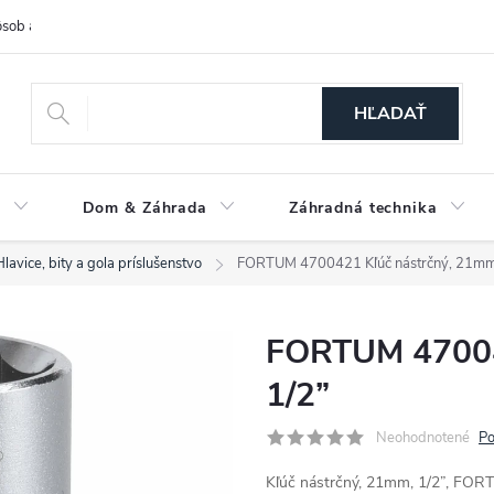
sob a cena dopravy
Spôsoby platby
O nás
Ochrana osobných
HĽADAŤ
a
Dom & Záhrada
Záhradná technika
Hlavice, bity a gola príslušenstvo
FORTUM 4700421 Kľúč nástrčný, 21mm
FORTUM 47004
1/2”
Neohodnotené
Po
Kľúč nástrčný, 21mm, 1/2”, FO