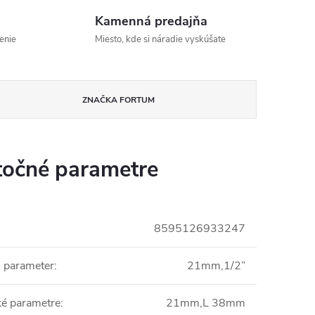
Kamenná predajňa
enie
Miesto, kde si náradie vyskúšate
ZNAČKA
FORTUM
očné parametre
8595126933247
i parameter
:
21mm,1/2”
ké parametre
:
21mm,L 38mm