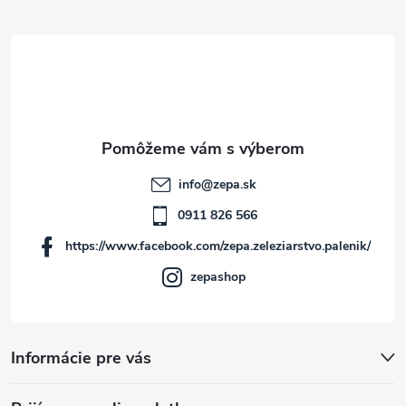
á
p
ä
t
info
@
zepa.sk
i
0911 826 566
https://www.facebook.com/zepa.zeleziarstvo.palenik/
e
zepashop
Informácie pre vás