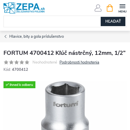
Prejsť
NÁKUPN
KOŠÍK
na
obsah
HĽADAŤ
Hlavice, bity a gola príslušenstvo
FORTUM 4700412 Kľúč nástrčný, 12mm, 1/2”
Neohodnotené
Podrobnosti hodnotenia
Kód:
4700412
✅ Ihneď k odberu