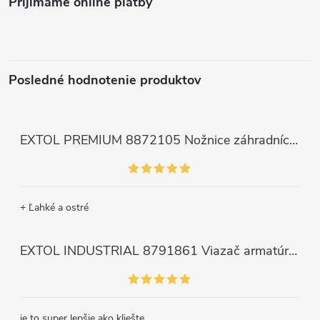
Prijímame online platby
Posledné hodnotenie produktov
EXTOL PREMIUM 8872105 Nožnice záhradnícke dlhé úzke, 200mm, max. prestrih Ø6mm
+ Ľahké a ostré
EXTOL INDUSTRIAL 8791861 Viazač armatúr aku Share20V, bez aku, drôt 0,8mm, oko 8-34mm, bezuhlíkový motor
je to super lepšie ako kliešte.