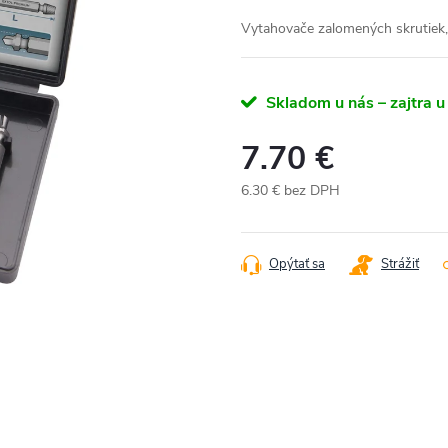
Vytahovače zalomených skrutiek
Skladom u nás – zajtra u
7.70 €
6.30 € bez DPH
Jednotková
cena:
Opýtať sa
Strážiť