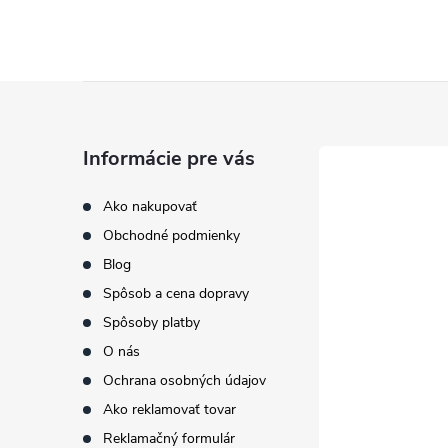
Z
á
Informácie pre vás
p
Ako nakupovať
Obchodné podmienky
ä
Blog
t
Spôsob a cena dopravy
Spôsoby platby
i
O nás
Ochrana osobných údajov
e
Ako reklamovať tovar
Reklamačný formulár