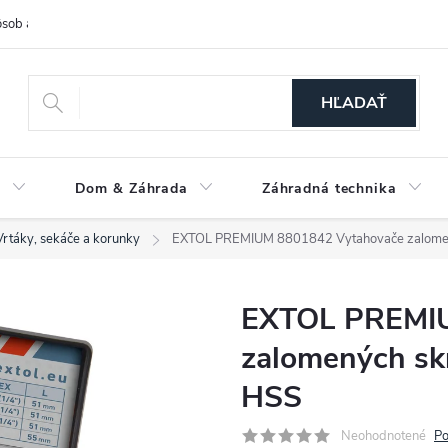
sob a cena dopravy
Spôsoby platby
O nás
Ochrana osobných
HĽADAŤ
a
Dom & Záhrada
Záhradná technika
Vrtáky, sekáče a korunky
EXTOL PREMIUM 8801842 Vytahovače zalomený
EXTOL PREMIU
zalomených skr
HSS
Neohodnotené
Po