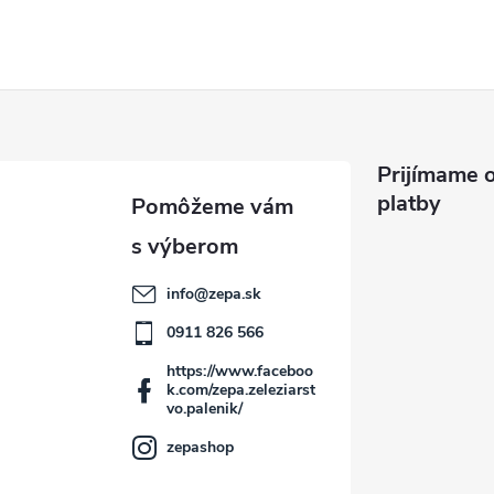
Prijímame o
platby
info
@
zepa.sk
0911 826 566
https://www.faceboo
k.com/zepa.zeleziarst
vo.palenik/
zepashop