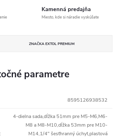
Kamenná predajňa
enie
Miesto, kde si náradie vyskúšate
ZNAČKA
EXTOL PREMIUM
očné parametre
8595126938532
4-dielna sada,dĺžka 51mm pre M5-M6,M6-
i
M8 a M8-M10,dĺžka 53mm pre M10-
:
M14,1/4" šesťhranný úchyt,plastová