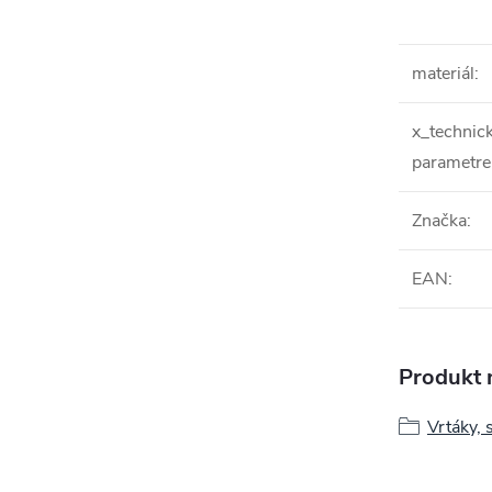
materiál
:
x_technic
parametre
Značka
:
EAN
:
Produkt n
Vrtáky, 