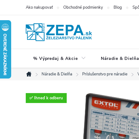
Prejsť
Ako nakupovať
Obchodné podmienky
Blog
Spô
na
obsah
% Výpredaj & Akcie
Náradie & Dielň
Náradie & Dielňa
Príslušenstvo pre náradie
Domov
✅ Ihneď k odberu