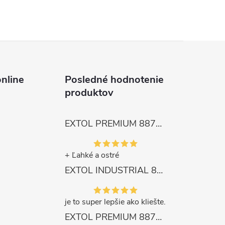
nline
Posledné hodnotenie
produktov
EXTOL PREMIUM 8872105 Nožnice záhradnícke dlhé úzke, 200mm, max. prestrih Ø6mm
+ Ľahké a ostré
EXTOL INDUSTRIAL 8791861 Viazač armatúr aku Share20V, bez aku, drôt 0,8mm, oko 8-34mm, bezuhlíkový motor
je to super lepšie ako kliešte.
EXTOL PREMIUM 8871287 Sekera štiepacia 3500g, nylónová násada 910mm