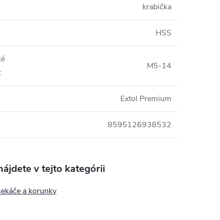
krabička
HSS
ké
M5-14
:
Extol Premium
8595126938532
ájdete v tejto kategórii
sekáče a korunky