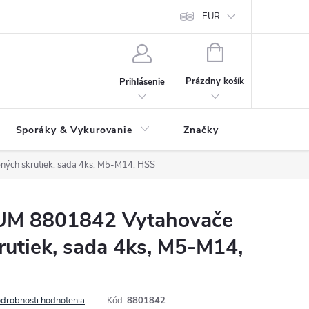
 údajov
Ako reklamovať tovar
Reklamačný formulár
EUR
Vrátenie 
NÁKUPNÝ
KOŠÍK
Prázdny košík
Prihlásenie
Sporáky & Vykurovanie
Značky
ch skrutiek, sada 4ks, M5-M14, HSS
M 8801842 Vytahovače
utiek, sada 4ks, M5-M14,
drobnosti hodnotenia
Kód:
8801842