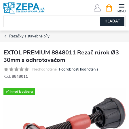
Prejsť
NÁKUPN
KOŠÍK
na
obsah
HĽADAŤ
Rezačky a stavebné píly
EXTOL PREMIUM 8848011 Rezač rúrok Ø3-
30mm s odhrotovačom
Neohodnotené
Podrobnosti hodnotenia
Kód:
8848011
✅ Ihneď k odberu