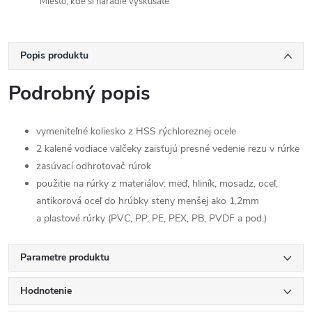
Miesto, kde si náradie vyskúšate
Popis produktu
Podrobný popis
vymeniteľné koliesko z HSS rýchloreznej ocele
2 kalené vodiace valčeky zaisťujú presné vedenie rezu v rúrke
zasúvací odhrotovač rúrok
použitie na rúrky z materiálov: meď, hliník, mosadz, oceľ,
antikorová oceľ do hrúbky steny menšej ako 1,2mm
a plastové rúrky (PVC, PP, PE, PEX, PB, PVDF a pod.)
Parametre produktu
Hodnotenie