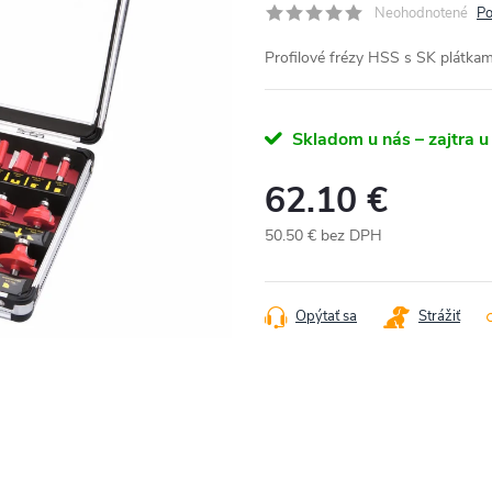
Neohodnotené
Po
Profilové frézy HSS s SK plátkami
Skladom u nás – zajtra u
62.10 €
50.50 € bez DPH
Jednotková
cena:
Opýtať sa
Strážiť