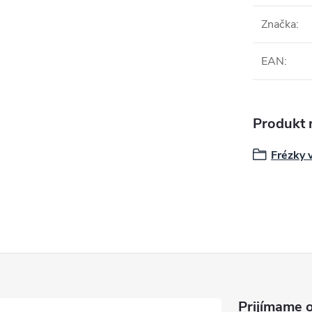
Značka
:
EAN
:
Produkt n
Frézky 
Prijímame o