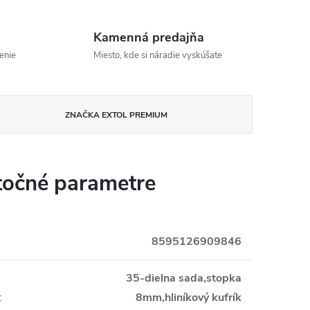
Kamenná predajňa
enie
Miesto, kde si náradie vyskúšate
ZNAČKA
EXTOL PREMIUM
očné parametre
8595126909846
i
35-dielna sada,stopka
:
8mm,hliníkový kufrík