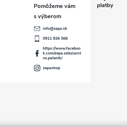
platby
info
@
zepa.sk
0911 826 566
https://www.faceboo
k.com/zepa.zeleziarst
vo.palenik/
zepashop