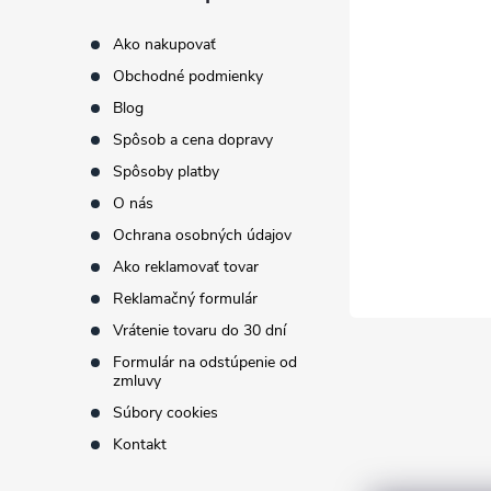
p
Ako nakupovať
Obchodné podmienky
ä
Blog
t
Spôsob a cena dopravy
Spôsoby platby
i
O nás
Ochrana osobných údajov
e
Ako reklamovať tovar
Reklamačný formulár
Vrátenie tovaru do 30 dní
Formulár na odstúpenie od
zmluvy
Súbory cookies
Kontakt