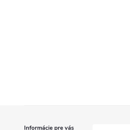
Z
á
Informácie pre vás