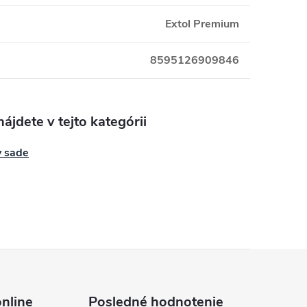
Extol Premium
8595126909846
ájdete v tejto kategórii
v sade
nline
Posledné hodnotenie