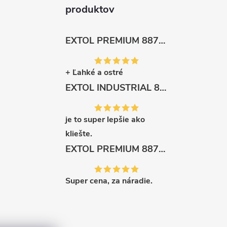
produktov
EXTOL PREMIUM 8872105 Nožnice záhradnícke dlhé úzke, 200mm, max. prestrih Ø6mm
+ Ľahké a ostré
EXTOL INDUSTRIAL 8791861 Viazač armatúr aku Share20V, bez aku, drôt 0,8mm, oko 8-34mm, bezuhlíkový motor
je to super lepšie ako
kliešte.
EXTOL PREMIUM 8871287 Sekera štiepacia 3500g, nylónová násada 910mm
Super cena, za náradie.