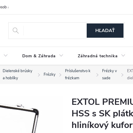
sob a cena dopravy
Spôsoby platby
O nás
Ochrana osobných
HĽADAŤ
a
Dom & Záhrada
Záhradná technika
Dielenské brúsky
Príslušenstvo k
Frézky v
EXT
Frézky
a hoblíky
frézkam
sade
die
EXTOL PREMIUM
HSS s SK plátk
hliníkový kufor