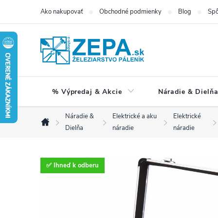
Prejsť
Ako nakupovať
Obchodné podmienky
Blog
Spô
na
obsah
% Výpredaj & Akcie
Náradie & Dielň
Náradie &
Elektrické a aku
Elektrické
Domov
Dielňa
náradie
náradie
✅ Ihneď k odberu