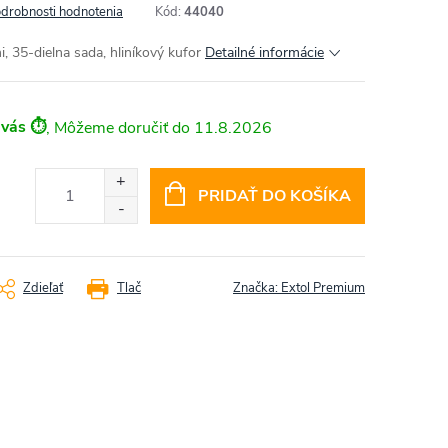
drobnosti hodnotenia
Kód:
44040
, 35-dielna sada, hliníkový kufor
Detailné informácie
 vás ⏱️
11.8.2026
PRIDAŤ DO KOŠÍKA
Zdieľať
Tlač
Značka:
Extol Premium