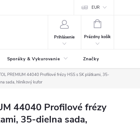
 údajov
Ako reklamovať tovar
Reklamačný formulár
EUR
Vrátenie 
NÁKUPNÝ
KOŠÍK
Prázdny košík
Prihlásenie
Sporáky & Vykurovanie
Značky
OL PREMIUM 44040 Profilové frézy HSS s SK plátkami, 35-
lna sada, hliníkový kufor
 44040 Profilové frézy
ami, 35-dielna sada,