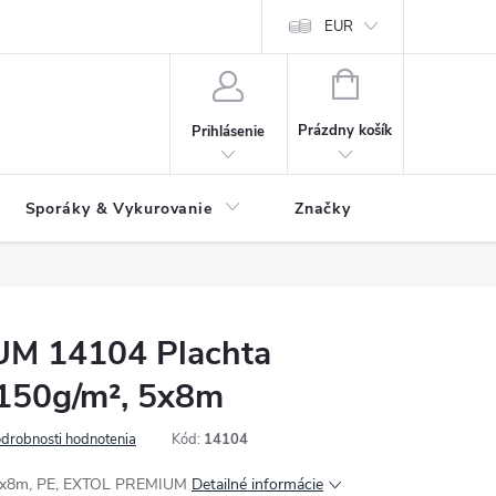
 údajov
Ako reklamovať tovar
Reklamačný formulár
EUR
Vrátenie 
NÁKUPNÝ
KOŠÍK
Prázdny košík
Prihlásenie
Sporáky & Vykurovanie
Značky
M 14104 Plachta
 150g/m², 5x8m
drobnosti hodnotenia
Kód:
14104
, 5x8m, PE, EXTOL PREMIUM
Detailné informácie