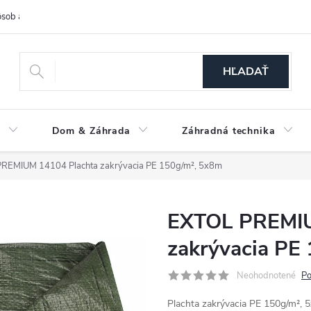
sob a cena dopravy
Spôsoby platby
O nás
Ochrana osobných
HĽADAŤ
a
Dom & Záhrada
Záhradná technika
REMIUM 14104 Plachta zakrývacia PE 150g/m², 5x8m
EXTOL PREMIU
zakrývacia PE
Neohodnotené
Po
Plachta zakrývacia PE 150g/m²