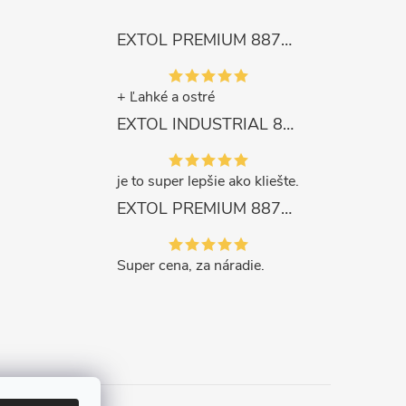
EXTOL PREMIUM 8872105 Nožnice záhradnícke dlhé úzke, 200mm, max. prestrih Ø6mm
+ Ľahké a ostré
EXTOL INDUSTRIAL 8791861 Viazač armatúr aku Share20V, bez aku, drôt 0,8mm, oko 8-34mm, bezuhlíkový motor
je to super lepšie ako kliešte.
EXTOL PREMIUM 8871287 Sekera štiepacia 3500g, nylónová násada 910mm
Super cena, za náradie.