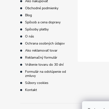
p
Ako nakupovať
Obchodné podmienky
ä
Blog
t
Spôsob a cena dopravy
Spôsoby platby
i
O nás
Ochrana osobných údajov
e
Ako reklamovať tovar
Reklamačný formulár
Vrátenie tovaru do 30 dní
Formulár na odstúpenie od
zmluvy
Súbory cookies
Kontakt