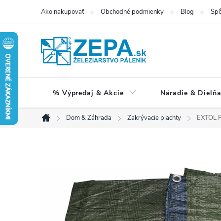
Prejsť
Ako nakupovať
Obchodné podmienky
Blog
Spô
na
obsah
% Výpredaj & Akcie
Náradie & Dielň
Dom & Záhrada
Zakrývacie plachty
EXTOL P
Domov