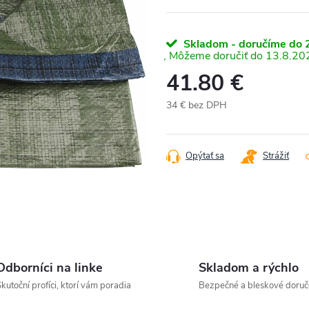
Skladom - doručíme do 2
13.8.20
41.80 €
34 € bez DPH
Jednotková
cena:
Opýtať sa
Strážiť
Odborníci na linke
Skladom a rýchlo
kutoční profíci, ktorí vám poradia
Bezpečné a bleskové doruč