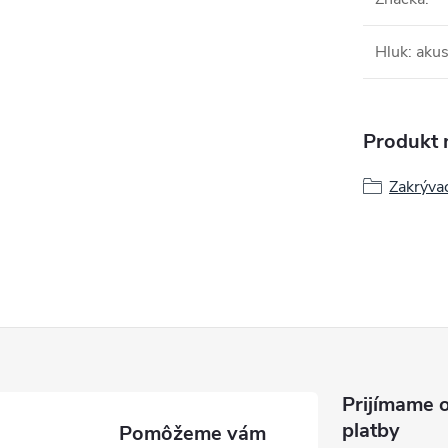
Hluk: akus
Produkt n
Zakrývac
Prijímame o
platby