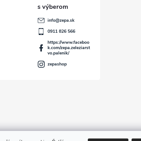
info
@
zepa.sk
0911 826 566
https://www.faceboo
k.com/zepa.zeleziarst
vo.palenik/
zepashop