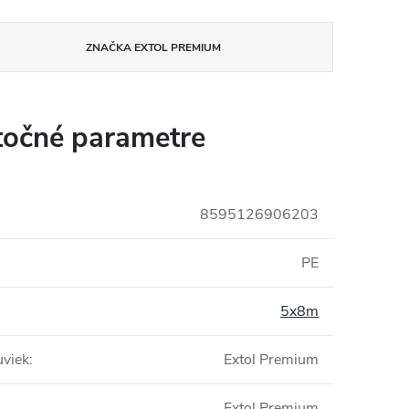
ZNAČKA
EXTOL PREMIUM
očné parametre
8595126906203
PE
5x8m
uviek
:
Extol Premium
Extol Premium