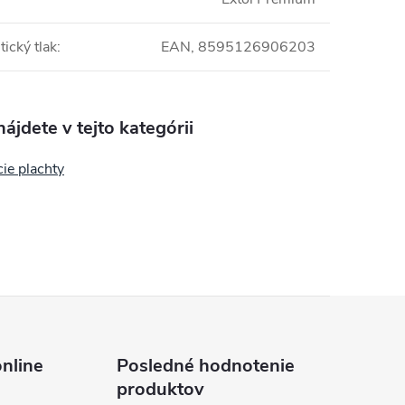
tický tlak
:
EAN, 8595126906203
ájdete v tejto kategórii
ie plachty
nline
Posledné hodnotenie
produktov