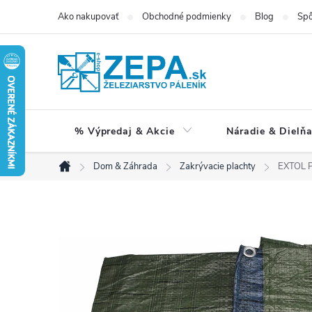
Prejsť
Ako nakupovať
Obchodné podmienky
Blog
Spô
na
obsah
% Výpredaj & Akcie
Náradie & Dielň
Dom & Záhrada
Zakrývacie plachty
EXTOL P
Domov