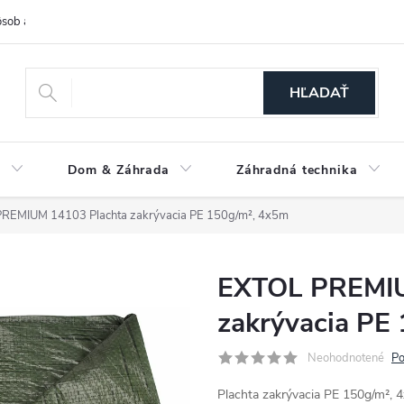
sob a cena dopravy
Spôsoby platby
O nás
Ochrana osobných
HĽADAŤ
a
Dom & Záhrada
Záhradná technika
REMIUM 14103 Plachta zakrývacia PE 150g/m², 4x5m
EXTOL PREMIU
zakrývacia PE
Neohodnotené
Po
Plachta zakrývacia PE 150g/m²