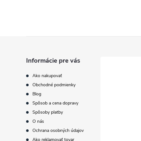
Z
á
Informácie pre vás
p
Ako nakupovať
Obchodné podmienky
ä
Blog
t
Spôsob a cena dopravy
Spôsoby platby
i
O nás
Ochrana osobných údajov
e
Ako reklamovať tovar