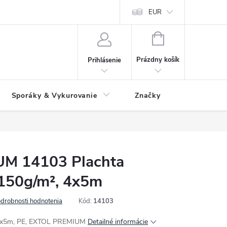
 údajov
Ako reklamovať tovar
Reklamačný formulár
EUR
Vrátenie 
NÁKUPNÝ
KOŠÍK
Prázdny košík
Prihlásenie
Sporáky & Vykurovanie
Značky
M 14103 Plachta
 150g/m², 4x5m
drobnosti hodnotenia
Kód:
14103
, 4x5m, PE, EXTOL PREMIUM
Detailné informácie