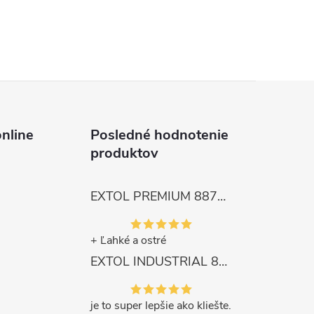
nline
Posledné hodnotenie
produktov
EXTOL PREMIUM 8872105 Nožnice záhradnícke dlhé úzke, 200mm, max. prestrih Ø6mm
+ Ľahké a ostré
EXTOL INDUSTRIAL 8791861 Viazač armatúr aku Share20V, bez aku, drôt 0,8mm, oko 8-34mm, bezuhlíkový motor
je to super lepšie ako kliešte.