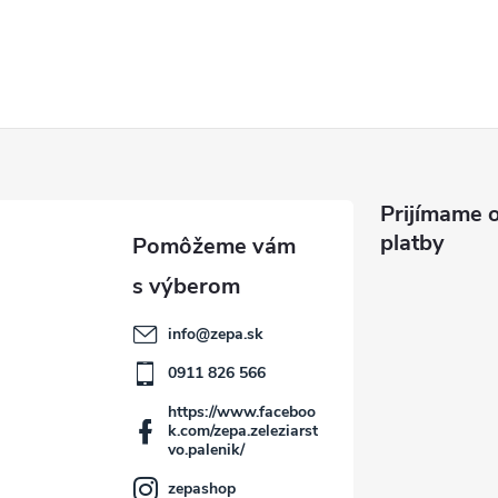
Prijímame o
platby
info
@
zepa.sk
0911 826 566
https://www.faceboo
k.com/zepa.zeleziarst
vo.palenik/
zepashop