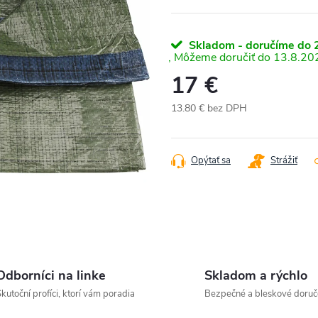
Skladom - doručíme do 2
13.8.20
17 €
13.80 € bez DPH
Jednotková
cena:
Opýtať sa
Strážiť
Odborníci na linke
Skladom a rýchlo
kutoční profíci, ktorí vám poradia
Bezpečné a bleskové doruč