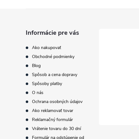
Z
á
Informácie pre vás
p
Ako nakupovať
Obchodné podmienky
ä
Blog
t
Spôsob a cena dopravy
Spôsoby platby
i
O nás
Ochrana osobných údajov
e
Ako reklamovať tovar
Reklamačný formulár
Vrátenie tovaru do 30 dní
Formulár na odstúpenie od