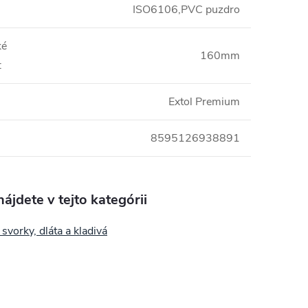
ISO6106,PVC puzdro
ké
160mm
:
Extol Premium
8595126938891
ájdete v tejto kategórii
 svorky, dláta a kladivá