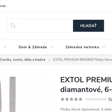
sob a cena dopravy
Spôsoby platby
O nás
Ochrana osobných
HĽADAŤ
a
Dom & Záhrada
Záhradná technika
Zveráky, svorky, dláta a kladivá
EXTOL PREMIUM 8803806 Pilníky ihlové
EXTOL PREMIUM
diamantové, 6-
Neohodnotené
Po
Pilníky ihlové diamantové, 6-d