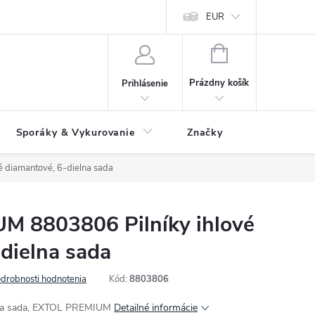
 údajov
Ako reklamovať tovar
Reklamačný formulár
EUR
Vrátenie 
NÁKUPNÝ
KOŠÍK
Prázdny košík
Prihlásenie
Sporáky & Vykurovanie
Značky
 diamantové, 6-dielna sada
 8803806 Pilníky ihlové
dielna sada
drobnosti hodnotenia
Kód:
8803806
ielna sada, EXTOL PREMIUM
Detailné informácie