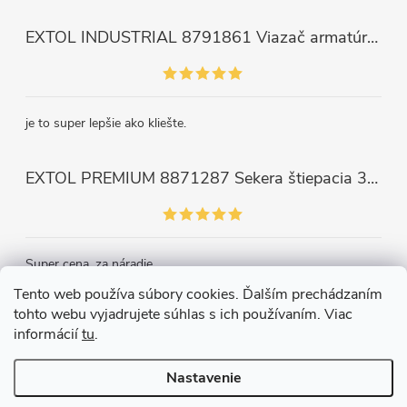
EXTOL INDUSTRIAL 8791861 Viazač armatúr aku Share20V, bez aku, drôt 0,8mm, oko 8-34mm, bezuhlíkový motor
je to super lepšie ako kliešte.
EXTOL PREMIUM 8871287 Sekera štiepacia 3500g, nylónová násada 910mm
Super cena, za náradie.
Tento web používa súbory cookies. Ďalším prechádzaním
tohto webu vyjadrujete súhlas s ich používaním. Viac
Kontakt
informácií
tu
.
Nastavenie
Copyright 2026
Železiarstvo Páleník, s.r.o.
. Všetky práva vyhradené.