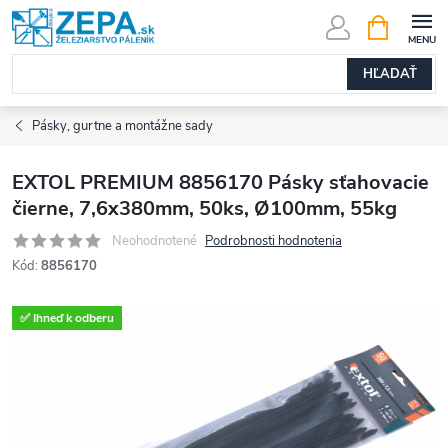
Prejsť
NÁKUPN
KOŠÍK
na
obsah
HĽADAŤ
Pásky, gurtne a montážne sady
EXTOL PREMIUM 8856170 Pásky sťahovacie
čierne, 7,6x380mm, 50ks, Ø100mm, 55kg
Neohodnotené
Podrobnosti hodnotenia
Kód:
8856170
✅ Ihneď k odberu