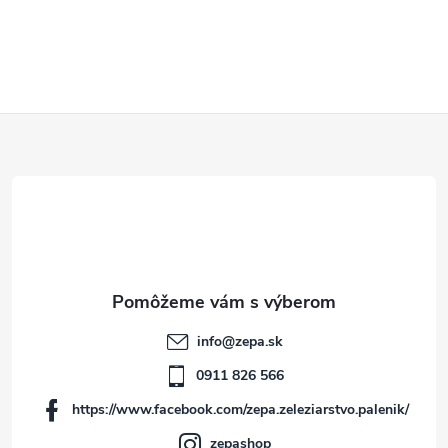
Z
á
p
ä
t
info
@
zepa.sk
i
0911 826 566
https://www.facebook.com/zepa.zeleziarstvo.palenik/
e
zepashop