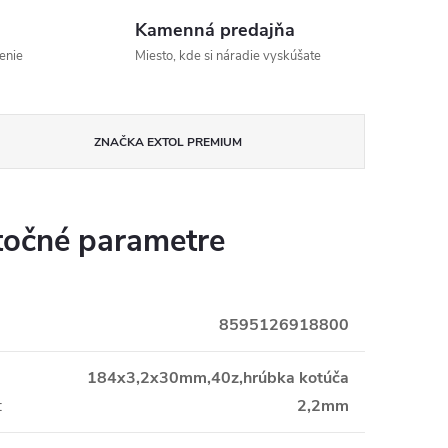
Kamenná predajňa
enie
Miesto, kde si náradie vyskúšate
ZNAČKA
EXTOL PREMIUM
očné parametre
8595126918800
i
184x3,2x30mm,40z,hrúbka kotúča
:
2,2mm