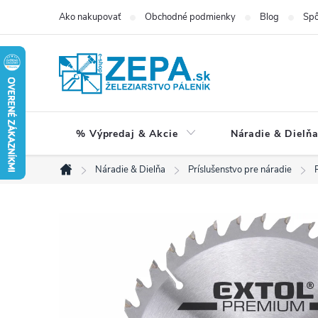
Prejsť
Ako nakupovať
Obchodné podmienky
Blog
Spô
na
obsah
% Výpredaj & Akcie
Náradie & Dielň
Náradie & Dielňa
Príslušenstvo pre náradie
Domov