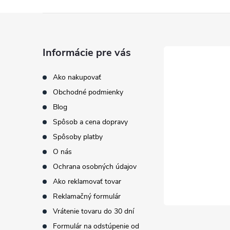
Z
á
Informácie pre vás
p
Ako nakupovať
Obchodné podmienky
ä
Blog
t
Spôsob a cena dopravy
Spôsoby platby
i
O nás
Ochrana osobných údajov
e
Ako reklamovať tovar
Reklamačný formulár
Vrátenie tovaru do 30 dní
Formulár na odstúpenie od