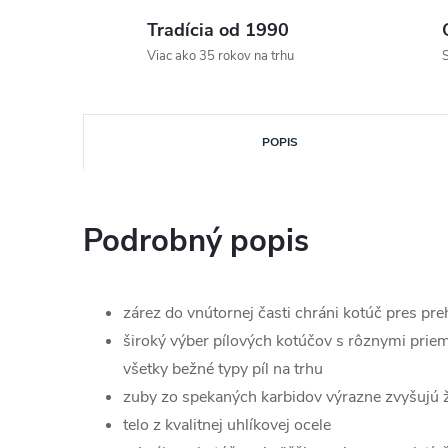
Tradícia od 1990
Viac ako 35 rokov na trhu
S
POPIS
Podrobný popis
zárez do vnútornej časti chráni kotúč pres pr
široký výber pílových kotúčov s rôznymi prie
všetky bežné typy píl na trhu
zuby zo spekaných karbidov výrazne zvyšujú ži
telo z kvalitnej uhlíkovej ocele