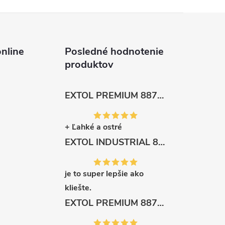
nline
Posledné hodnotenie
produktov
EXTOL PREMIUM 8872105 Nožnice záhradnícke dlhé úzke, 200mm, max. prestrih Ø6mm
+ Ľahké a ostré
EXTOL INDUSTRIAL 8791861 Viazač armatúr aku Share20V, bez aku, drôt 0,8mm, oko 8-34mm, bezuhlíkový motor
je to super lepšie ako
kliešte.
EXTOL PREMIUM 8871287 Sekera štiepacia 3500g, nylónová násada 910mm