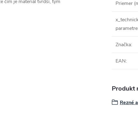
e čím je materiál tvrdší, tým
Priemer 
x_technic
parametre
Značka
:
EAN
:
Produkt n
Rezné a