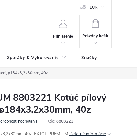
 údajov
Ako reklamovať tovar
Reklamačný formulár
EUR
Vrátenie 
NÁKUPNÝ
KOŠÍK
Prázdny košík
Prihlásenie
Sporáky & Vykurovanie
Značky
kami, ø184x3,2x30mm, 40z
M 8803221 Kotúč pílový
, ø184x3,2x30mm, 40z
drobnosti hodnotenia
Kód:
8803221
184x3,2x30mm, 40z, EXTOL PREMIUM
Detailné informácie