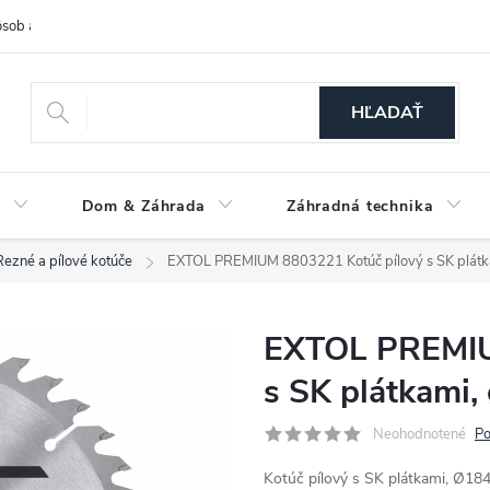
sob a cena dopravy
Spôsoby platby
O nás
Ochrana osobných
HĽADAŤ
a
Dom & Záhrada
Záhradná technika
Rezné a pílové kotúče
EXTOL PREMIUM 8803221 Kotúč pílový s SK plát
EXTOL PREMIU
s SK plátkami
Neohodnotené
Po
Kotúč pílový s SK plátkami, Ø