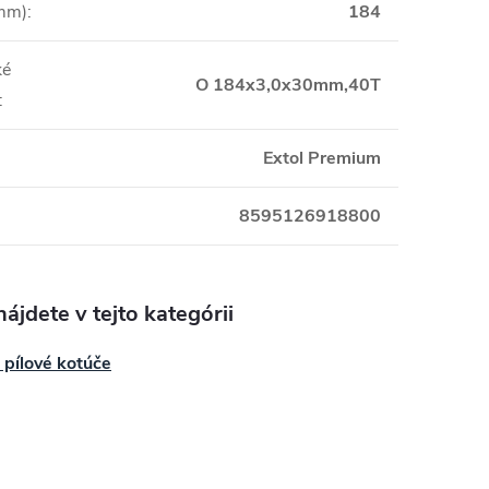
(mm)
:
184
ké
O 184x3,0x30mm,40T
:
Extol Premium
8595126918800
ájdete v tejto kategórii
 pílové kotúče