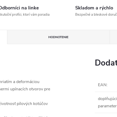
Odborníci na linke
Skladom a rýchlo
kutoční profíci, ktorí vám poradia
Bezpečné a bleskové doruč
HODNOTENIE
Dodat
ehriatím a deformáciou
EAN
:
mermi upínacích otvorov pre
doplňujúc
votnosť pílových kotúčov
parameter