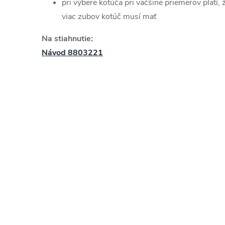
pri výbere kotúča pri väčšine priemerov platí, ž
viac zubov kotúč musí mať
Na stiahnutie:
Návod 8803221