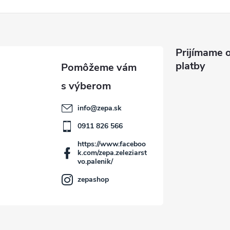
Prijímame o
platby
info
@
zepa.sk
0911 826 566
https://www.faceboo
k.com/zepa.zeleziarst
vo.palenik/
zepashop