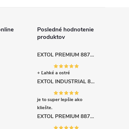
nline
Posledné hodnotenie
produktov
EXTOL PREMIUM 8872105 Nožnice záhradnícke dlhé úzke, 200mm, max. prestrih Ø6mm
+ Ľahké a ostré
EXTOL INDUSTRIAL 8791861 Viazač armatúr aku Share20V, bez aku, drôt 0,8mm, oko 8-34mm, bezuhlíkový motor
je to super lepšie ako
kliešte.
EXTOL PREMIUM 8871287 Sekera štiepacia 3500g, nylónová násada 910mm