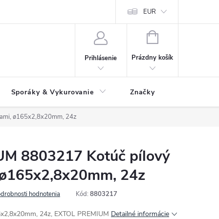
 údajov
Ako reklamovať tovar
Reklamačný formulár
EUR
Vrátenie 
NÁKUPNÝ
KOŠÍK
Prázdny košík
Prihlásenie
Sporáky & Vykurovanie
Značky
kami, ø165x2,8x20mm, 24z
M 8803217 Kotúč pílový
, ø165x2,8x20mm, 24z
drobnosti hodnotenia
Kód:
8803217
165x2,8x20mm, 24z, EXTOL PREMIUM
Detailné informácie