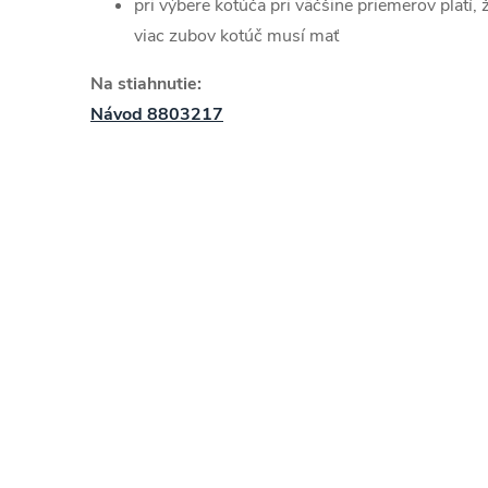
pri výbere kotúča pri väčšine priemerov platí, ž
viac zubov kotúč musí mať
Na stiahnutie:
Návod 8803217