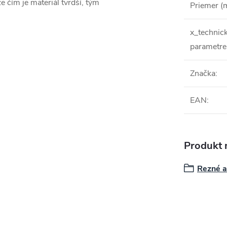
e čím je materiál tvrdší, tým
Priemer 
x_technic
parametre
Značka
:
EAN
:
Produkt n
Rezné a