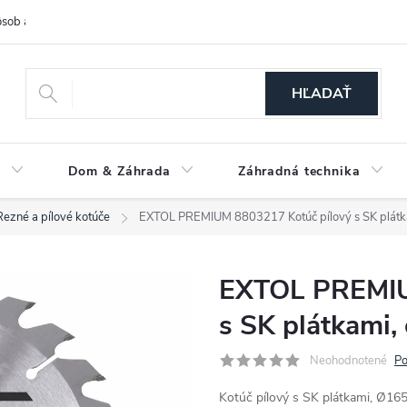
sob a cena dopravy
Spôsoby platby
O nás
Ochrana osobných
HĽADAŤ
a
Dom & Záhrada
Záhradná technika
Rezné a pílové kotúče
EXTOL PREMIUM 8803217 Kotúč pílový s SK plát
EXTOL PREMIU
s SK plátkami
Neohodnotené
Po
Kotúč pílový s SK plátkami, Ø