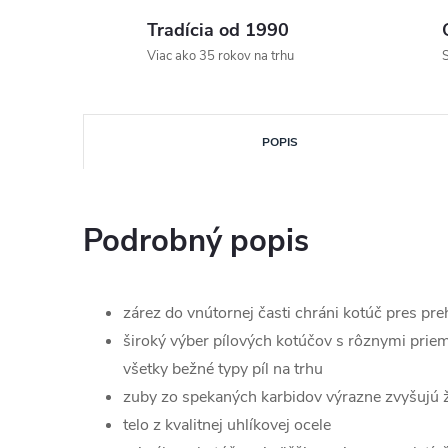
Tradícia od 1990
Viac ako 35 rokov na trhu
S
POPIS
Podrobný popis
zárez do vnútornej časti chráni kotúč pres pr
široký výber pílových kotúčov s rôznymi prie
všetky bežné typy píl na trhu
zuby zo spekaných karbidov výrazne zvyšujú ži
telo z kvalitnej uhlíkovej ocele