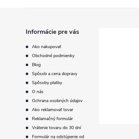
Z
á
Informácie pre vás
p
Ako nakupovať
Obchodné podmienky
ä
Blog
t
Spôsob a cena dopravy
Spôsoby platby
i
O nás
Ochrana osobných údajov
e
Ako reklamovať tovar
Reklamačný formulár
Vrátenie tovaru do 30 dní
Formulár na odstúpenie od