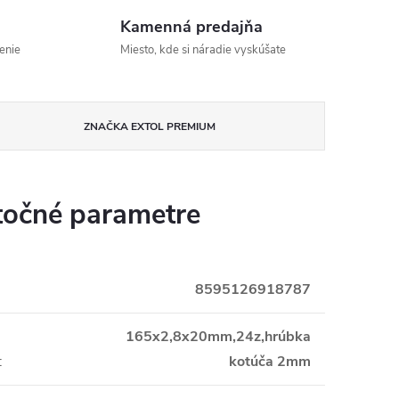
Kamenná predajňa
enie
Miesto, kde si náradie vyskúšate
ZNAČKA
EXTOL PREMIUM
očné parametre
8595126918787
i
165x2,8x20mm,24z,hrúbka
:
kotúča 2mm