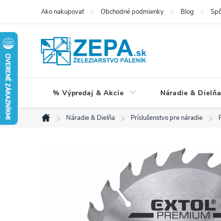
Prejsť
Ako nakupovať
Obchodné podmienky
Blog
Spô
na
obsah
% Výpredaj & Akcie
Náradie & Dielň
Náradie & Dielňa
Príslušenstvo pre náradie
Domov