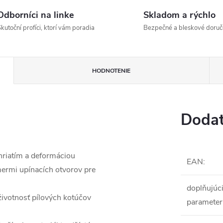
Odborníci na linke
Skladom a rýchlo
kutoční profíci, ktorí vám poradia
Bezpečné a bleskové doruč
HODNOTENIE
Dodat
ehriatím a deformáciou
EAN
:
mermi upínacích otvorov pre
doplňujúc
votnosť pílových kotúčov
parameter