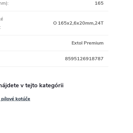
(mm)
:
165
ké
O 165x2,6x20mm,24T
:
Extol Premium
8595126918787
ájdete v tejto kategórii
 pílové kotúče