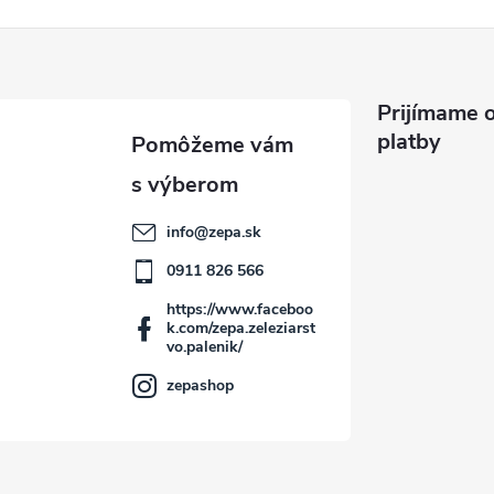
Prijímame o
platby
info
@
zepa.sk
0911 826 566
https://www.faceboo
k.com/zepa.zeleziarst
vo.palenik/
zepashop