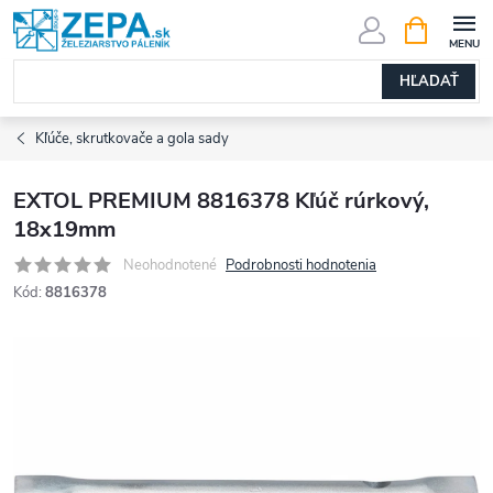
Prejsť
NÁKUPN
KOŠÍK
na
obsah
HĽADAŤ
Kľúče, skrutkovače a gola sady
EXTOL PREMIUM 8816378 Kľúč rúrkový,
18x19mm
Neohodnotené
Podrobnosti hodnotenia
Kód:
8816378