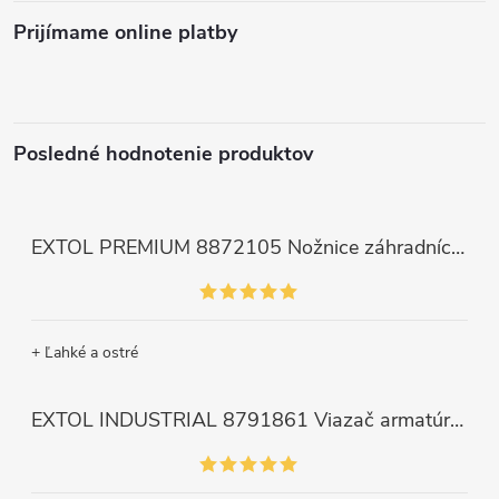
Prijímame online platby
Posledné hodnotenie produktov
EXTOL PREMIUM 8872105 Nožnice záhradnícke dlhé úzke, 200mm, max. prestrih Ø6mm
+ Ľahké a ostré
EXTOL INDUSTRIAL 8791861 Viazač armatúr aku Share20V, bez aku, drôt 0,8mm, oko 8-34mm, bezuhlíkový motor