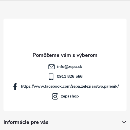
Z
á
p
ä
t
info
@
zepa.sk
i
0911 826 566
https://www.facebook.com/zepa.zeleziarstvo.palenik/
e
zepashop
Informácie pre vás